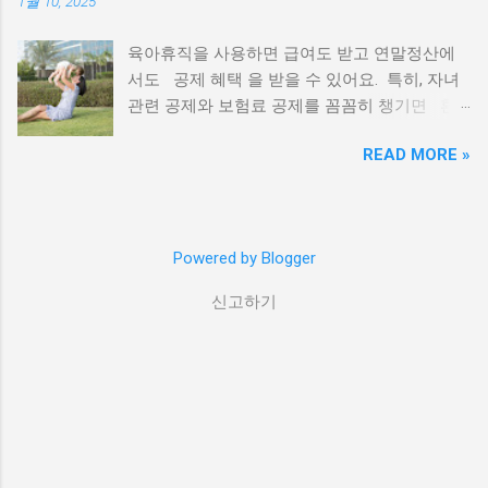
1월 10, 2025
청 기간이 부족 또는 최신화 신청 불가 장학금
신청 하러가기 국가장학금 구간별 소득 기준 *
육아휴직을 사용하면 급여도 받고 연말정산에
소득 기준은 매년 변동 될 수 있으며 한국장학
서도 공제 혜택 을 받을 수 있어요. 특히, 자녀
재단 공식 홈페이지 에서 확인 가능. 국가장학금
관련 공제와 보험료 공제를 꼼꼼히 챙기면 환
구간별 지원 금액 지원구간 학기별 연간 금액
급액을 늘어나겠죠? 연말정산 하러가기 1. 자
1구간 285만원 570만원 2구간 285만
READ MORE »
녀 세액공제 (만 7세 이하 자녀 공제) ✔ 만 7세
원 570만원 3구간 285만원 570만원 4
이하의 자녀 1인당 15만 원 세액공제 소득이 있
구간 210만원 420만원 5구간 210만원...
는 부모는 육아휴직 중에도 공제 가능 부부가
공동으로 받을 수 없으며, 한 명만 공제 가능 자
Powered by Blogger
녀가 2명 이상이면 공제액 증가 첫째, 둘째: 1인
당 15만 원 셋째부터: 1인당 30만 원 [ 예시] 육
신고하기
아휴직 중인 직장인 A씨가 5세, 2세 자녀를 두고
있다면? ➡ 총 30만 원 공제 (15만 원 × 2명) 2.
건강보험료 세액공제 육아휴직 중에도 건강보
험료를 납부했다면, 납부한 금액의 7%를 공제
받을 수 있습니다. 건강보험료는 연말정산에서
자동 반영 됨 육아휴직 기간 동안 회사에서 부
담하는 보험료 는 공제 대상 X 본인이 직접 납부