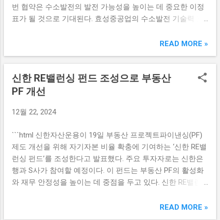
번 협약은 수소발전의 발전 가능성을 높이는 데 중요한 이정
업들에도 직접적인 영향을 미치고 있습니다. 글로벌 반도체
표가 될 것으로 기대된다. 효성중공업의 수소발전 기술력 효
시장에서 한국 기업들이 마이크론과 경쟁하고 있는 만큼, 마
성중공업은 수소발전 기술에 있어 독자적인 연구개발을 진행
이크론의 부진이 한국 기업들의 수익성에도 영향을 미칠 수
해왔으며, 이번 협약을 통해 그 기술력을 더욱 강화할 예정이
READ MORE »
있습니다. 특히 삼성전자와 SK하이닉스와 같은 대형 기업들
다. 수소는 청정 에너지원으로 부각되면서 많은 기업들이 이
의 주가도 마이크론의 실적과 연관돼 움직이는 경향이 있습
시장에 솟구치는 수요를 맞추기 위해 노력을 기울이고 있다.
니다. 국내 반도체 투자 위축 현재 국내 반도체 산업은 마이크
신한 RE밸런싱 펀드 조성으로 부동산
효성중공업은 이미 다양한 산업 분야에서 수소 응용 기술을
론의 실적 부진으로 인해 추가적인 투자 위축을 겪고 있습니
개발해온 바 있으며, 이번 협약을 통해 수소발전의 상용화를
PF 개선
다. 많은 투자자들이 불확실한 시장 상황을 두려워하여 새로
위한 기술검증과 함께 최적의 발전 시스템을 구축할 계획이
운 투자를 주저하고 있으며, 이미 진행 중인 프로젝트도 재검
12월 22, 2024
다. 이에 따라 효성중공업의 연구개발팀은 수소엔진의 효율
토되고 있습니다. 이러한 분위기는 반도체 산업의 지속적인
성 및 안정성 향상을 위한 다양한 실험과 테스트를 실시하게
발전과 경쟁력에 부정적인 영향을 미칠 수 있습니다. 국내 반
```html 신한자산운용이 19일 부동산 프로젝트파이낸싱(PF)
된다. 또한, 효성중공업은 이번 협약의 일환으로 한국남동발
도체 기업들은 이러한 상황을 극복하기 위해 시장 다변화와
제도 개선을 위해 자기자본 비율 확충에 기여하는 ‘신한 RE밸
전과 함께 정부의 에너지 전환 정책에 부응하는 지속 가능하
기술 혁신을 추진하고 있습니다. 그러나 글로벌 경기 불황...
런싱 펀드’를 조성한다고 발표했다. 주요 투자자로는 신한은
고 친환경적인 수소발전 시스템을 구현할 예정이다. 이는 기
행과 S사가 참여할 예정이다. 이 펀드는 부동산 PF의 활성화
업의 사회적 책임을 다하면서도 경제적 이익을 추구할 수 있
와 재무 안정성을 높이는 데 중점을 두고 있다. 신한 RE밸런
는 기회를 제공한다. 한국남동발전의 역할과 기여 한국남동
싱 펀드의 역할과 중요성 신한 RE밸런싱 펀드는 부동산 프로
발전은 국내 전력시장에서 중요한 역할을 담당하고 있으며,
젝트파이낸싱(PF)의 특성과 필요성에 대한 이해를 바탕으로
READ MORE »
이번 협약을 통해 수소발전 시장에 본격적으로 뛰어들게 된
설계되었다. 부동산 PF는 대규모 개발 프로젝트에 필요한 자
다. 한국남동발전은 수소발전 시스템의 상용화에 기여하기