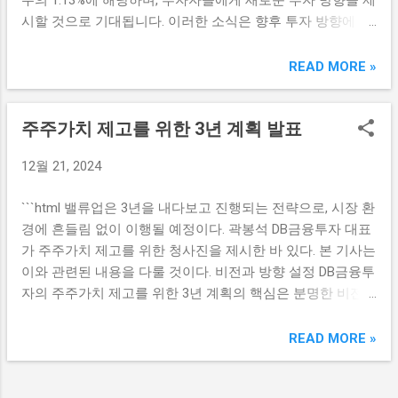
수의 1.13%에 해당하며, 투자자들에게 새로운 투자 방향을 제
로벌 자산 배분을 중요시하게 되면서, 해외주식 투자에 대한
시할 것으로 기대됩니다. 이러한 소식은 향후 투자 방향에 대
수요가 크게 증가했습니다. 이러한 요인들이 복합적으로 작
한 귀추가 주목받고 있습니다. 한국기업투자홀딩스의 투자
용하면서 미래에셋증권의 해외주식 잔액 증가에 기여한 것으
전략 분석 한국기업투자홀딩스는 최근 고려아연의 주식을 추
READ MORE »
로 분석됩니다. 연금 자산 증가와 미래 전망 현재 미래에셋증
가 취득함으로써 회사의 투자 전략을 한층 더 공고히 하였습
권의 연금 자산도 40조원을 초과했습니다. 이는 지속적인 연
니다. 이번 투자는 MBK파트너스가 가지는 투자 원칙 및 시장
금 상품에 대한 투자자들의 관심과 저금리 환경 속에서 안정
주주가치 제고를 위한 3년 계획 발표
분석에 기반한 결정으로 평가받습니다. MBK파트너스는 다양
적인 수익을 추구하는 경향과 관련이 있습니다. 특히, 연금 상
한 기업에 대한 투자 사례를 보여주며, 투자 기업의 장기적인
품의 성장은 노후 준비에 대한 인식 변화와 맞물려 있습니다.
12월 21, 2024
성장 가능성을 중요시하고 있습니다. 고려아연은 세계적인
많은 사람들이 소득 대체율의 감소로 인해 더 많은 자산을 연
아연 생산업체로, 전반적인 산업 구조의 변화와 원자재 수급
금으로 확보하려는 움직임을 보이고 있으며, 이는 미래에셋
```html 밸류업은 3년을 내다보고 진행되는 전략으로, 시장 환
의 다양한 이슈를 겪고 있는 상황입니다. 한국기업투자홀딩
증권의 연금 자산 증가에도 긍정적인 영향을 미쳤습니다. 미
경에 흔들림 없이 이행될 예정이다. 곽봉석 DB금융투자 대표
스의 추가 투자 결정은 이러한 회사의 시장 위치 및 경제 환경
래에셋증권 역시 다양한 연금 상품을 통해 고객의 다양한 니
가 주주가치 제고를 위한 청사진을 제시한 바 있다. 본 기사는
분석의 결과라 할 수 있습니다. 추가 취득한 주식 수는 상당히
즈를 충족시키고 있으며, 지속적으로 연금 자산 증가를 위한
이와 관련된 내용을 다룰 것이다. 비전과 방향 설정 DB금융투
의미 있는 수치로, 23만4451주에 달하며 이는 전체 발행주식
전략을 세우고 있습니다...
자의 주주가치 제고를 위한 3년 계획의 핵심은 분명한 비전과
의 1.13%에 해당합니다. 이와 같은 결정은 많은 투자자들에게
방향 설정이다. 곽봉석 대표는 기업이 나아가야 할 방향을 명
불확실한 시장 상황에서도 안정적인 가치를 지닌 자산을 확
확히 하는 것이 필요하다고 강조했다. 이를 통해, 회사의 비전
READ MORE »
보하려는 전략으로 비춰질 수 있습니다. 고려아연 주식 시장
이 주주와 직원 모두에게 공감할 수 있도록 해야 한다. 각 구
반응 및 전망 고려아연의 주식 추가 취득 발표 직후, 시장에서
성원은 기업의 목표와 비전을 이해하고, 이를 실현하는 과정
는 긍정적인 반응을 보이고 있습니다. 주가가 상승세를 이어