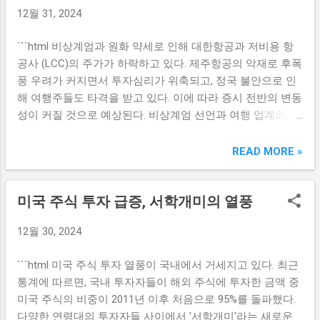
받침되고 있다. 이런 종목들은 투자자들에게 안정감을 제공
12월 31, 2024
잡고 있으며, 이마트와의 연계는 더 많은 고객을 유치할 수 있
하며, 주가 상승에 기여하는 여러 요소들을 갖추고 있다. 또
는 전략이 될 수 있습니다. 또한, G마켓의 최신 기술력과 이마
한, 고수들은 기초 재무지표를 면밀하게 분석하여 우량 기업
```html 비상계엄과 원화 약세로 인해 대한항공과 저비용 항
트의 오프라인 유통망이 결합되면, 고객들은 온라인과 오프
을 선정하고, 시장의 변화에 발 빠르게 적응하고 있다. 특히,
공사 (LCC)의 주가가 하락하고 있다. 제주항공의 악재로 후폭
라인에서 모두 쉽게 제품을 구매할 수 있는 환경이 조성됩니
이들은 시가 총액이 크고, 업종 내 리더십을 갖춘 기업들을 집
풍 우려가 커지면서 투자심리가 위축되고, 정국 불안으로 인
다. 이 과정에서 이마트는 고객의 구매 패턴을 분석하고, 그에
중적으로 매수하고 있는 것으로 나타났다. 이는 보다 안전한
해 여행주들도 타격을 받고 있다. 이에 따라 증시 전반의 변동
맞춰 맞춤형 서비스를 제공할 수 있는 기회를 가지게 됩니다.
투자처...
성이 커질 것으로 예상된다. 비상계엄 선언과 여행 업계의 불
결과적으로 이러한 협력은 두 기업 모두에게 상호 이익이 되
안 최근의 비상계엄 선언은 여행업계에 심각한 영향을 미치
는 방향으로 발전할 것입니다. 이마트의 G마켓 출자는
고 있다. 정치적 불안정이 지속되면서 소비자들의 심리는 물
READ MORE »
L.S.F(최고의 판매자 펀드)와 같은 새로운 방식의 마케팅 전략
론, 기업들의 운영에도 악영향을 끼치고 있다. 특히, 비상계엄
을 통해 고객과의 접점을 늘리는 데도 기여할 수 있습니다. 이
이 선포된 상황에서 소비자들이 지출을 줄이는 경향이 두드
를 통해 고객에게 보다 더 가격 경쟁력 있는 상품을 제공하고,
미국 주식 투자 급증, 서학개미의 열풍
러지고 있다. 여행을 계획하던 고객들은 안전에 대한 우려로
판매량 증대를 통해 수익성까지 높일 수 있는 가능성이 열립
인해 예약을 취소하거나 연기하는 사례가 늘어나고 있다. 대
니다. 알리익스프레스와의 글로벌 시너지 이마트가 알리익스
12월 30, 2024
한항공과 저비용 항공사들은 이러한 상황에서 큰 타격을 받
프레스와의 제휴를 통해 전 세계 시장으로의 진출을 도모하
게 되어 주가가 하락하고 있다. 비상계엄 하에서는 국가의 안
고 있다는 점도 주목할 만합니다. 알리익스프레스는 글로벌
```html 미국 주식 투자 열풍이 국내에서 거세지고 있다. 최근
전과 치안에 대한 신뢰가 흔들리기 때문에, 항공사들은 운항
온라인 쇼핑몰로, 전 세계의 소비자들에게 다양한 상품을 제
통계에 따르면, 국내 투자자들이 해외 주식에 투자한 금액 중
일정 및 수익성에 큰 변화를 맞이하게 될 것이다. 또한, 이와
공하고 있습니다. 이마트는 이를 통해 한국 뿐만 아니라 해외
미국 주식의 비중이 2011년 이후 처음으로 95%를 돌파했다.
같은 정치적 사태는 해외 관광객의 방한에도 영향을 미쳐 한
시장에서도 브랜드 가시성을 높일 수 있는 기회를 가지게 됩
다양한 연령대의 투자자들 사이에서 '서학개미'라는 새로운