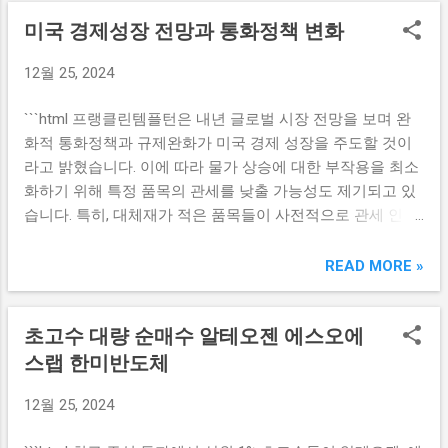
각 투자자가 원하는 종목에 집중할 수 있는 유연성을 지원합
메시지와 가치를 지니고 있습니다. 이러한 기부는 임직원들
미국 경제성장 전망과 통화정책 변화
니다. 이러한 서비스는 특히 개인 투자자들에게 더욱 라는 점
이 자신의 소중한 자산을 나누고 싶어 하는 의지를 반영하며,
이 흥미롭습니다. 다이렉트인덱싱의 가장 큰 장점은 반복 투
사회적 책임을 다하는 기업 문화를 만들어가는 데 중요한 역
12월 25, 2024
자가 가능한 전략을 통해 장기적인 성과를 추구할 수 있다는
할을 합니다. KB증권의 이러한 기부 문화는 임직원들의 참여
것입니다. 이를 통해 투자자들은 시장의 변동성에 보다 유연
를 장려하고, 사회와 환경에 긍정적인 영향을 미치는 방법으
```html 프랭클린템플턴은 내년 글로벌 시장 전망을 보며 완
하게 대응하고, 위험을 분산시킬 수 있습니다. 따라서 다이렉
로 나아가고 있습니다. 또한, 이러한 활동은 고객 및 이해관계
화적 통화정책과 규제완화가 미국 경제 성장을 주도할 것이
트인덱싱은 투자자의 성향에 맞는 최적의 포트폴리오를 구성
자들에게 긍정적인 기업 이미지를 각인시키고, 기업의 브랜
라고 밝혔습니다. 이에 따라 물가 상승에 대한 부작용을 최소
할 수 있는 매력적인 선택지로 자리매김하고 있습니다. 또한,
드 가치를 높이는 데 기여합니다. 이런 기부 활동을 통해 정보
화하기 위해 특정 품목의 관세를 낮출 가능성도 제기되고 있
교보증권은 다이렉트인덱싱 서비스를 통해 고객에게 다양한
공유와 ...
습니다. 특히, 대체재가 적은 품목들이 사전적으로 관세 인하
투자 전략을 제공하고 있습니다. 각 투자자는 자신의 목표와
의 대상이 될 수 있으며, 이는 미국 혁신 경제의 성장에 기여
성향에 맞추어 포트폴리오를 조정할 수 있는 기능을 통해 보
할 것으로 기대됩니다. 미국 경제성장 전망의 견고함 프랭클
READ MORE »
다 효율적인 투자 결정을 내릴 수 있습니다. 이를 통해 투자
린템플턴은 내년 미국 경제의 성장이 혁신적 주도로 이어질
만족도를 높이고, 투자 성과를 극대화할 수 있는 기회를 제공
것을 기대하고 있습니다. 미국은 기술과 혁신이 경제 성장의
합니다. 실전투자대회를 통한 투자 경험 쌓기 교보증권이 개
초고수 대량 순매수 알테오젠 에스오에
중심으로 자리 잡아, 지속 가능한 발전을 이루어낼 가능성이
최하는 실전투자대회는 다이렉트인덱싱을 활용하여 실제 시
높습니다. 이는 정부의 완화적 통화정책과 함께 장기적인 경
스랩 한미반도체
장에서의 투자 경험을 제공하고자 합니다. 참가자들은 가상
제 성장을 도모하는 데 있어 중요한 역할을 할 것입니다. 또
의 자금을 기반으로 다양한 종목에 투자하여 자신만의 전략
12월 25, 2024
한, 경제 성장의 초입에서 기업들이 연구 개발에 대한 투자를
을 시험해볼 수 있습니다. 이를 통해 투자자들은 진짜 시장의
늘리는 경향이 나타나고 있으며, 이는 새로운 제품과 서비스
상황에서 어떻게 대응해야 하는지를 배울 수 있는 귀중한 경