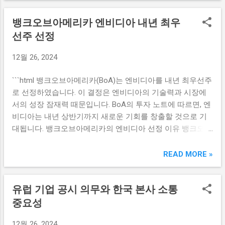
있습니다. 해외 진출을 위한 투자 및 협력 관계를 확대함으로
있으며, 이는 국내 시장에 많은 변화를 가져오고 있다. 서학개
써, 리스크를 분산하고 있으며, 이는 투자자들에게 안정감을
뱅크오브아메리카 엔비디아 내년 최우
미들이 미국 시장에서 투자하는 자금이 증가함에 따라, 이들
제공하고 있습니다. 올해 순매수량이 증가한 것도 이러한 요
로 인해 미국 증시의 유동성이 확장되고, 다양한 투자 플레이
선주 선정
소들이 함께 작용했음을 시사합니다. LG화학의 성장 잠재력
북이 생성되는 계기가 되고 있다. 또한, 서학개미들은 미국의
LG화학은 배터리와 소재 분야에서 두드러진 성장을 보여주
12월 26, 2024
주요 지수들에 블라인드로 투자하는 대신, 자신만의 포트폴
고 있는 한국의 대표적인 화학 회사입니다. 최근 전기차 시장
리오를 만들어 가고 있다. 이들은 개별 주식은 물론, 레버리지
의 급속한 확대와 배터리 수요의 증가로 인해 LG화학은 급격
```html 뱅크오브아메리카(BoA)는 엔비디아를 내년 최우선주
ETF와 같은 고수익 추구 상품을 선호하는 경향이 있다. 이렇
한 성장세를 경험하고 있습니다. 이러한 변화는 LG화학의 주
로 선정하였습니다. 이 결정은 엔비디아의 기술력과 시장에
게 자금이 대거 유입되자 미국 증시의 수급 구조도 변화하고
가에도 긍정적인 영향을 미치고 있으며, 그 결과로 초고수들
서의 성장 잠재력 때문입니다. BoA의 투자 노트에 따르면, 엔
있으며, 이는 상장지수펀드(ETF)뿐만 아니라 개별 종목에도
이 이 기업에 대한 순매수를 진행한 것으로 판단됩니다. 특
비디아는 내년 상반기까지 새로운 기회를 창출할 것으로 기
강력한 영향을 미치고 있다. 이런 변화는 특히 기술주 및 성장
히...
대됩니다. 뱅크오브아메리카의 엔비디아 선정 이유 뱅크오브
주 중심으로 나타나고 있으며, 서학개미들이 선호하는 산업
아메리카(BoA)가 엔비디아를 내년 최우선주로 선정한 이유
군은 종종 변동성이 큰 영역에 집중되는 경향이 있다. 미국의
는 다양합니다. 첫째, 엔비디아는 인공지능(AI) 및 머신러닝
READ MORE »
테크 기업들의 성장 가능성을 믿거나, 글로벌 경제 구조에서
분야에서 두각을 나타내고 있습니다. 이러한 기술들은 다양
유리한 입지를 점한 기업들에 대한 투자가 주를 이루고 있다.
한 산업에서 혁신을 이끌고 있으며, consequently, 이러한 추
이러한 상황은 미국 증시에 대한 서학개미들의 영향력을 더
유럽 기업 공시 의무와 한국 본사 소통
세는 향후 몇 년 동안 지속될 것으로 예상됩니다. 둘째, 엔비
욱 다각화하고 강화하는 결과를 가져오고 있다. 서학개미의
디아의 제품은 데이터센터와 클라우드 컴퓨팅 환경에서의 수
중요성
레버리지 투자 전략 서학개미들이 미국 증시에 미치는 영향
요에 잘 부합합니다. 특히, 게임 및 고성능 컴퓨팅(HPC) 솔루
력은 그들의 투자 전략에서도 드러난다. 특히, 레버리지 상장
12월 26, 2024