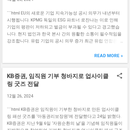
션에 대한 수요 증가로 인해 엔비디아는 그 수익성을 더욱 높
지수펀드를 활용한 투자 방식이 두드러지며, 이로 인해 투자
일 것으로 기대하고 있습니다. 셋째, BoA의 анализ에 따르면
자의 수익률을 극대화하려는 움직임이 보인다. 레버리지 상
```html EU의 새로운 기업 지속가능성 공시 의무가 내년부터
엔비디아의 경쟁력 있는 재무 구조가 다양한 시장 도전에 효
품은 기초자산의 변동성에 따라 2배 또는 3배의 수익을 목표
시행됩니다. KPMG 독일의 ESG 파트너 로잔나는 이로 인해
과적으로 대응할 수 있도록 해줍니다. 이러한 요소들 덕분에
로 하기에, 서학개미들은 이를 통해 빠르게 투자...
기업의 평판이 저하되고 벌금이 부과될 수 있다고 경고했습
BoA는 엔비디아를 투자하기에 가장 매력적인 선택으로 보고
니다. 현지 법인과 한국 본사 간의 원활한 소통이 필수적임을
있습니다. 엔비디아의 미래 성장 가능성 엔비디아는 그 성장
강조합니다. 유럽 기업의 공시 의무 증가 최근 유럽 연합은 기
가능성에 있어 몇 가지 중요한 요인이 있습니다. 첫째, 마이크
업의 지속 가능한 발전을 이끌기 위한 새로운 규정을 도입했
로소프트, 구글, 아마존과 같은 주요 기술 기업들과의 파트너
습니다. 이는 기업이 환경, 사회, 그리고 지배구조(ESG) 관련
READ MORE »
십입니다. 이들 기업은 엔비디아의 기술을 활용하여 인공지
정보를 투명하게 공개하도록 요구하는 내용입니다. 이러한
능 모델과 클라우드 기반 서비스에 혁신을 가져옵니다. 둘째,
규정은 유럽 내에서 활동하는 모든 기업에 적용되며, 유럽 시
엔비디아의 연구 개발 투자입니다. 이 회사는 새로운 제품과
KB증권, 임직원 기부 청바지로 업사이클
장 진출을 목표로 하는 한국 기업들에게도 큰 영향을 미칠 것
기술을 지속적으로 개발하고 있으며, 이는 경쟁력이 유지될
으로 보입니다. 유럽 기업지가 지속가능성 보고지침(ESRS)에
링 굿즈 전달
수 있도록 해줍니다. 예를 들어, 엔비디아의 그래픽 처리 장치
따라 공시를 미준수할 경우, 기업들은 벌금과 더불어 사회적
(GPU)는 자율주행차 및 로봇 공학 분야에서도 큰 영향을 미치
12월 26, 2024
신뢰도와 평판이 크게 하락하게 됩니다. 과거에도 유사한 사
고 있습니다. 셋째, 글로벌 시장에서의 입지 강화입니다. 엔비
례를 살펴보면, ESG 관련 보고를 소홀히 한 기업들은 소비자
디아는 미국 뿐만 아니라 아시아 및 유럽에서도 성장 기회를
```html KB증권은 임직원이 기부한 청바지로 만든 업사이클
와 투자자들에게 부정적인 이미지를 전달하며, 그럼으로써
포착하고 있으며, 이러한 글로벌 확장은 지속 가능한 성장을
링 패션 굿즈를 ‘아동권리보장원’에 전달했다고 24일 밝혔다.
수익성이 저하된 경우가 많았습니다. 따라서 한국 기업들은
이끌 것입니다. BoA의 투자 노트에 따르면...
KB증권은 지난 9월 6일 ‘자원순환의 날’을 기념해 임직원들이
이러한 새로운 규제를 미리 숙지하고 준비하는 것이 필수적