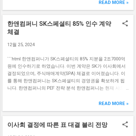
정치 테마주의 급등은 단순한 주가 변동 이상의 의미를 지닙
READ MORE »
자하는 것일 수 있습니다. 이러한 투자 패턴은 일반 투자자들
니다. 이러한 주가는 정치적 사건과 관련된 기업이나 산업에
에게도 신뢰를 줄 수 있으며, 알테오젠, 에스오에스랩, 한미반
직접적인 영향을 받기 때문에 투자자들에게 큰 주목을 받습
도체는 향후 주목받는 종목 리스트에 오를 가능성이 큽니다.
한앤컴퍼니 SK스페셜티 85% 인수 계약
니다. 특히 비상계엄 선포와 같은 이벤트는 투자 심리를 반전
알테오젠의 성장 가능성 알테오젠은 최근 몇 년 동안 많은 성
시킬 수 있는 중요한 변수가 됩니다. 예를 들어, 최근 어떠한
체결
장세를 보여주고 있는 바이오 기업입니다. 특히, 유전자 치료
정치적 사건이 발생했을 때, 그와 관련이 있는 기업들의 주가
와 면역 항암제 개발에서 두각을 나타내고 있습니다. 초고수
12월 25, 2024
는 단번에 상승할 수 있습니다. 이는 투자자들이 해당 기업이
들이 알테오젠에 대량으로 투자한 이유 중 하나는 바로 이러
정책적인 혜택을 볼 것이라고 예상하기 때문입니다. 따라서
한 성장 가능성 때문입니다. 알테오젠의 제품 라인은 지속적
```html 한앤컴퍼니가 SK스페셜티의 85% 지분을 2조7000억
정치 테마주에 연관된 기업의 주가가 급등하는 것은 그 시장
인 연구 개발을 통해 확장되고 있으며, 글로벌 시장에서의 경
원에 인수하기로 하였습니다. 이번 계약은 SK가 이사회에서
의 반응을 직접적으로 나타내는 지표로 작용합니다. 그 결과,
쟁력 또한 커지고 있습니다. 연구 성과가 긍정적으로 평가받
결정되었으며, 주식매매계약(SPA) 체결로 이어졌습니다. 이
정치 테마주는 빠르게 변동하며, 시장에서 큰 주목을 끌고 있
고 시장의 필요에 부합하는 제품군이 많기 때문에, 이 기업은
를 통해 한앤컴퍼니는 SK스페셜티의 경영권을 확보하게 됩
습니다. 이는 투자자들에게 기회를 제공하기도 하지만 리스
더욱 높은 ...
니다. 한앤컴퍼니의 PEF 전략 분석 한앤컴퍼니는 현재 사모
크 역시 동반하므로, 시장 동향을 주의 깊게 살펴보아야 합니
투자펀드(PEF) 운용사로서 개별 투자 전략에 매우 신중하게
다. 탄핵 정국과 같은 긴박한 정치적 상황은 이에 대한 투자
접근하고 있습니다. 이번 SK스페셜티의 85% 인수는 그들의
READ MORE »
전략을 재조정할 필요성을 더욱 부각시킵니다. 주식 시장의
강화된 투자 포트폴리오를 구축하기 위한 주요 전략 중 하나
급락과 변동성 탄핵 정국이 이어지면서 주식 시장은 급락과
입니다. 특히, SK스페셜티는 염화비닐수지(PVC)와 같은 산업
급등을 반복하는 변동성을 보이고 있습니다. 이러한 상황은
이사회 결정에 따른 표 대결 불리 전망
분야에서의 입지를 강화할 수 있는 기회를 제공합니다. 프라
투자자들에게 큰 스트레스를 주며, 투자 결정을 어렵게 만듭
이빗 에쿼티 시장에서의 경쟁이 심화됨에 따라, 한앤컴퍼니
니다. 특히 정치 테마주는 적극적으로 변동하는 경향이 있어