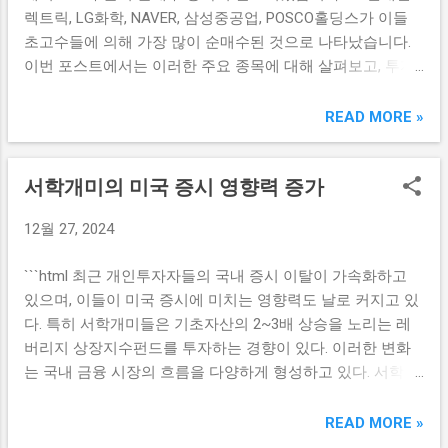
렉트릭, LG화학, NAVER, 삼성중공업, POSCO홀딩스가 이들
의 다양성 덕분이라 평가받고 있다. 따라서 투자자들은 피앤
초고수들에 의해 가장 많이 순매수된 것으로 나타났습니다.
에스미캐닉스의 긍정적인 전망과 함께, 향후 몇 년간의 성장
이번 포스트에서는 이러한 주요 종목에 대해 살펴보고, 투자
을 기대하고 있다. 시장 전문가들은 피앤에스미캐닉스의 지
자들이 왜 이 종목들을 선호하는지를 분석해보겠습니다. HD
속적인 성장이 가능할 것으로 보고 있으며, 이 기업이 속한 산
현대일렉트릭의 투자 가치 HD현대일렉트릭은 최근 몇 년간
READ MORE »
업 분야의 미래 성장 가능성도 주목할만하다. 글로벌 시장에
전력 및 자동화 솔루션 분야에서 두각을 나타내고 있는 기업
서의 경쟁력 확보와 더불어, 수출 확대를 목표로 하는 전략도
입니다. 전 세계적으로 에너지 전환 및 친환경 기술에 대한 수
마련되어 있어 향후 주가 상승이 기대된다. 이러한 요인들이
서학개미의 미국 증시 영향력 증가
요가 증가하면서 해당 기업의 매출은 증가세를 보이고 있습
결합하여 피앤에스미캐닉스는 초고수 투자자들에게 매력적
니다. 또한, HD현대일렉트릭은 다양한 협업과 연구 개발을 통
인 선택지가 되고 있다. HD현대일렉트릭의 기술 혁신 HD현대
12월 27, 2024
해 기술력을 강화하고 있습니다. 이러한 요소들은 주가 상승
일렉트릭은 전력 및 자동화 시스템의 핵심 기업으로 자리 잡
에 긍정적인 영향을 미치고 있으며, 투자자들이 주목할 만한
고 있으며, 다양한 산업에 전력을 공급하는 데 중요한 역할을
```html 최근 개인투자자들의 국내 증시 이탈이 가속화하고
이유입니다. 최근 투자자들은 HD현대일렉트릭의 지속적인
하고 있다. 이 회사는 최근 전력망과 관련된 혁신적인 기술을
있으며, 이들이 미국 증시에 미치는 영향력도 날로 커지고 있
성장성에 큰 기대를 걸고 있습니다. 특히, 전기차 및 재생 에
개발하여 효율성을 극대화하고 있으며, 이를 통해 시장 내 경
다. 특히 서학개미들은 기초자산의 2~3배 상승을 노리는 레
너지 산업의 성장과 함께 전력 관리 솔루션의 필요성이 증가
쟁력을 강화하고 있다. HD현대일렉트...
버리지 상장지수펀드를 투자하는 경향이 있다. 이러한 변화
하고 있어, 이 기업의 경쟁력은 더욱 강화될 것입니다. 따라서
는 국내 금융 시장의 흐름을 다양하게 형성하고 있다. 서학개
초고수들의 순매수 리스트에 포함된 것은 이러한 긍정적인
미의 미국 증시 투자 증가 최근 국내 개인투자자들의 해외 증
전망을 반영한 결과로 볼 수 있습니다. 또한, HD현대일렉트릭
시에 대한 관심이 급증하고 있다. 특히, '서학개미'라 불리는
READ MORE »
은 글로벌 시장에서의 확장을 위한 전략을 꾸준히 진행하고
투자자들은 미국 증시로의 자금 이동을 적극적으로 추진하고