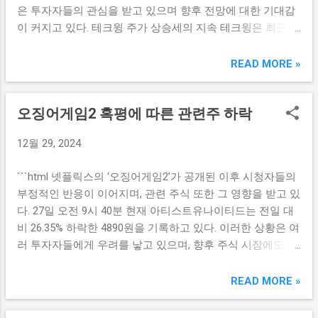
및 성장 가능성 양자컴퓨터 기술의 발전과 함께 관련 기업들
은 투자자들의 관심을 받고 있으며 향후 전망에 대한 기대감
정 작업에 맞추어 로봇의 기능을 조정할 수 있는 유연성을 제
의 비전은 확고해지고 있습니다. 한국첨단소재와 코위버와 ...
이 커지고 있다. 테크윙 주가 상승세의 지속 테크윙은 최근 여
공합니다. 이와 같은 서비스 로봇 솔루션은 제조업, 물류, 의
러 요인으로 인해 주가 상승세를 지속하고 있다. 먼저, 반도체
료 등 다양한 분야에서 효율성을 높이고, 노동력 부족 문제를
및 IT 관련 주식들이 전체 시장에서 높은 상황을 보이고 있다
READ MORE »
해결할 수 있는 기회를 제공합니다. 로보티즈는 고객의 특정
는 점이 주효했다. 테크윙은 반도체 테스트 관련 장비를 제조
요구에 부합하는 맞춤형 솔루션을 추가적으로 제공하여 시장
하는 회사로, 반도체 산업의 성장과 밀접한 연관이 있다. 따라
에서의 경쟁력을 강화하고 있습니다. 로보티즈의 자율주행
오징어게임2 혹평에 따른 관련주 하락
서 반도체 산업이 성장함에 따라 테크윙의 주가도 상승세를
로봇 연구 개발 로보티즈의 가장 핵심 기술인 자율주행 로봇
탈 수 있었다. 또한, 테크윙이 최근 발표한 신제품이 시장에서
은 공장 자동화와 스마트 물류 시스템에서 큰 변화를 가져오
12월 29, 2024
긍정적인 반응을 얻고 있다는 것도 주가 상승에 기여하고 있
고 있습니다. 자율주행 로봇은 GPS와 다양한 센서를 통해 주
다. 이러한 신제품들은 업계의 최신 기술을 반영하고 있으며,
변 환경을 실시간으로 분석하여 최고의 경로를 찾아 이동합
```html 넷플릭스의 ‘오징어게임2’가 공개된 이후 시청자들의
고객의 요구에 부응하기 위한 노력이 엿보인다. 시장의 기대
니다. 이를 통해 작업 속도를 향상시키고 인적 오류를 줄일 수
부정적인 반응이 이어지며, 관련 주식 또한 그 영향을 받고 있
감이 쌓인 가운데 테크윙의 주가는 더욱 높은 가격으로 상승
있습니다. 또한, 로보티즈는 AI 기술을 활용하여 로봇의 인지
다. 27일 오전 9시 40분 현재 아티스트유나이티드는 전일 대
할 것으로 예상된다. 그리고 테크윙은 안정적인 재무 구조를
능력을 높이고 있습니다. AI 기반의 데이터 분석을 통해 로봇
비 26.35% 하락한 4890원을 기록하고 있다. 이러한 상황은 여
갖추고 있어, 투자자들에게 긍정적인 시각을 제공하고 있다.
은 다양한 상황에...
러 투자자들에게 우려를 낳고 있으며, 향후 주식 시장에도 부
최근 발표한 실적에서 매출과 영업이익이 모두 증가세를 보
정적인 영향을 미칠 것으로 예상된다. 오징어게임2의 혹평,
였으며, 이는 앞으로도 안정적인 성장을 이어갈 가능성을 높
관련주 하락의 이유 최근 넷플릭스의 ‘오징어게임2’가 여러
READ MORE »
이고 있다. 이러한 요소들이 결합하면서 테크윙의 주가는 현
부정적인 평가를 받으면서, 드라마와 관련된 주식들의 하락
재의 상승세를 더욱 강화하고 있다. 40000원 돌파의 의미 테
세가 눈에 띄게 나타나고 있다. 특히 아티스트유나이티드는
크윙 주가가 40,000원을 돌파한 것은 매우 중요한 이정표로