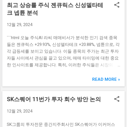
최고 상승률 주식 젠큐릭스 신성델타테
이번 혹평의 직접적인 영향을 받으면서 큰 폭의 하락을 경험
볼 수 있다. 일반적으로 주가가 특정 가격대를 넘어서는 것이
했다. 이러한 주식의 하락 현상은 단순히 리뷰와 평점을 넘어,
크 넵튠 분석
투자자들에게 심리적인 안정을 주며, 이는 추가적인 매수세
넷플릭스의 콘텐츠 제작에 대한 신뢰성에도 타격을 줄 수 있
를 자극할 수 있다. 40,000원은 시가총액과 관련하여 의미 있
12월 29, 2024
다는 점에서 우려를 자아낸다. 시장에서는 '오징어게임2'의
는 가격대로, 이를 돌파함으로써 투자자들은 테크윙의 향후
부실한 스토리라인과 캐릭터 개발 부족이 주요 요인으로 지
성장 가능성을 더욱 믿게 될 것이며, 보다 많은 투자자들이 관
```html 오늘 주식AI 라씨 매매비서가 분석한 인기 검색 종목
적되고 있으며, 이는 투자자들에게 넷플릭스의 향후 콘텐츠
심을 가질 가능성이 높다. 또한, 40,000원 돌파는 기술적 분석
들은 젠큐릭스 +29.93%, 신성델타테크 +20.88%, 넵튠으로, 각
생산의 질에 대한 의문을 불러일으키고 있다. 특히, 첫 시즌의
에서도 중요한 저항선을 넘어선 것으로 해석될 수 있다. 이와
각 급등세를 보이고 있습니다. 이들 종목의 주가는 최근 투자
대박이 두 번째 시즌의 기대감을 증대시켰지만, 그에 비해 실
같은 저항선을...
자들 사이에서 관심을 끌고 있으며, 매매 타이밍에 대한 중요
망스러운 결과가 나타나면서 주식 시장에도 부정적인 영향을
한 인사이트를 제공합니다. 특히, 이러한 주식들은 시장의 변
미치고 있다. 계속해서 ‘오징어게임2’의 혹평이 이어진다면,
동성을 잘 활용 한 결과로, 더욱 주목받고 있습니다. 젠큐릭스
앞으로도 관련주들은 더 큰 충격을 받을 수밖에 없다. 이런 상
급등세 분석 젠큐릭스는 최근 주가가 +29.93% 상승하며 많은
READ MORE »
황에서는 투자자들이 보수적인 접근을 취하게 될 것이며, 이
투자자들의 관심을 받고 있습니다. 이 회사는 유전자 분석 솔
는 다른 콘텐츠 사업자들에게도 여파를 미칠 가능성이 높다.
루션을 제공하는 기업으로, 최근 발표된 신제품이 큰 화제를
콘텐츠 시장의 경쟁이 치열해지고 있는 가운데, 오징어게임
SK스퀘어 11번가 투자 회수 방안 논의
모으면서 주가에 긍정적인 영향을 미쳤습니다. 특히, COVID-
과 같은 대표작의 실패는 넷플릭스 전체 브랜드 이미지에 악
19 관련 진단 키트 부문에서의 성장세가 두드러진 것으로 보
영향을 줄 수 있다. 아티스트유나이티드, 주식 하락의 직격탄
12월 29, 2024
입니다. 젠큐릭스의 급격한 주가 상승은 주로 DNA 분석 기술
을 맞다 아티스트유나이티드는 ‘오징어게임2’의 발매와 함께
의 혁신과 연결되어 있습니다. 산업 트렌드와 맞물려 유전자
실적에 대한 우려가 가중되면서, 주식이 급락하는 상황에 처
SK그룹의 투자전문 중간지주회사인 SK스퀘어가 이커머스
분석 솔루션에 대한 수요가 급격하게 증가하고 있으며, 이는