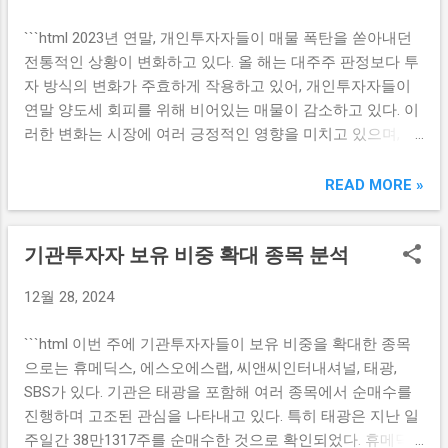
시장 경쟁력을 더욱 높이는 결과를 가져올 것이다. 또한, 알리
기차 구입을 고려할 수밖에 없습니다. 이러한 흐름은 성탄절
익스프레스는 이커머스 플랫폼에서의 사용자 경험을 개선하
```html 2023년 연말, 개인투자자들이 매물 폭탄을 쏟아내던
이후에도 계속해서 이어질 것으로 예상되며, 전기차 충전기
기 위해 지속적으로 기술 개발에 투자하고 있다. 이러한 움직
전통적인 상황이 변화하고 있다. 올 해는 대주주 판정보다 투
관련 기업들은 이와 같은 수요 증가에 힘입어 매출 상승 효과
임은 소비자들에게 보다 매력적인 쇼핑 환경을 제공할 것으
자 방식의 변화가 주효하게 작용하고 있어, 개인투자자들이
를 누릴 것입니다. 여기에 더하여, 전기차 기술 발전도 이러한
로 보인다. 독자 노선 구축을 위한 방안 지마켓과 알리익스프
연말 양도세 회피를 위해 비어있는 매물이 감소하고 있다. 이
시장 성장에 중요한 역할을 하고 있습니다. 배터리 성능이 향
레스는 합작법인을 통해 독자적인 노선을 구축하기 위한 여
러한 변화는 시장에 여러 긍정적인 영향을 미치고 있으며, 향
상되면서 전기차의 주행 거리와 충전 시간 혁신이 이루어지
러 방안을 모색하고 있다...
후 투자 심리에도 중요한 영향을 줄 것으로 보인다. 양도세 회
고 있어 소비자들에게 더 많은 매력을 제공하고 있습니다. 이
피를 위한 개인투자자들의 전략 연말 양도세 회피를 위한 개
READ MORE »
러한 요소들이 결합하여 성탄절 이후 전기차 충전기 테마 종
인투자자들의 전략은 다양한 방법으로 나타난다. 일반적으로
목의 강세를 더욱 부각시키고 있는 것입니다. 전기차 충전기
개인투자자들은 연말이 다가오면 자신이 보유한 주식의 매도
투자 기회의 부상 전기차 충전기 관련 기업들은 현재 상당한
기관투자자 보유 비중 확대 종목 분석
를 고려하게 된다. 그 이유는 대주주 판정을 피하기 위해 보유
관심을 받고 있으며, 이는 투자자들에게 새로운 기회를 제공
주식이 기준치를 넘지 않도록 조정해야 하기 때문이다. 하지
하고 있습니다. 전기차 충전 인프라의 필요성이 증가하며 이
12월 28, 2024
만 올해는 이러한 경향이 뚜렷하게 줄어들고 있다. 첫째, 투자
와 연관된 기업들의 주식은 단기간에 큰 폭 상승하고 있습니
자들은 장기적인 투자를 선호하게 되어 단기적인 매도보다는
다. 휴맥스가 그 대표적인 사례로, 성탄절 이후 전 거래일 대
```html 이번 주에 기관투자자들이 보유 비중을 확대한 종목
보유를 선택하는 경향이 강해지고 있다. 이는 시장의 변동성
비 7.45% 상승하며 시장의 주목을 받았습니다. 전기차 충전기
으로는 휴메딕스, 에스오에스랩, 씨앤씨인터내셔널, 태광,
을 고려한 결과로 볼 수 있다. 통상적으로 개인투자자들은 연
산업의 성장은 단순한 트렌드를 넘어, 지속적인 수익을 창출
SBS가 있다. 기관은 태광을 포함해 여러 종목에서 순매수를
말이 가까워질수록 매도를 위해 급매물 방출을 하곤 했지만,
할 수 있는 기회로 평가받고 있습니다. 소비자들의 친환경적
진행하며 고조된 관심을 나타내고 있다. 특히 태광은 지난 일
올해는 경기 전망이 밝지 않다는 판단에 따라 장기 보유를 결
인 소비 패턴 변화와 더불어, 정부의 각종 지원...
주일간 38만1317주를 순매수한 것으로 확인되었다. 휴메딕
심하는 경우가 많다. 둘째, 데이터 분석에 기반한 전략이 부각