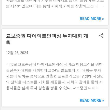
자발적으로 참여하여 기부한 청바지로 업사이클링 패션 굿즈
입니다. 한국 본사와 현지 법인 간의 유기적인 협력이 필요하
를 제작하였으며, 이를 통해 사회적 가치를 창출하고 있다.
며, 이를 위해서는 정보의 빠른 공유와 정기적인 소통이 필요
KB증권, 지속 가능한 사회를 위한 노력 KB증권은 지속 가능
합니다. 한국 본사는 현지 법인의 요구를 신속하게 반영하고,
한 사회를 위한 다양한 노력을 기울이고 있습니다. 최근의 프
READ MORE »
현지 법인은 한국 본사의 정책과 조치를 이해하고 따라야 원
로젝트 중 하나는 임직원들이 자발적으로 기부한 청바지를
활한 비즈니스 진행이 가능해집니다. 이처럼 두 기관 간의 긴
활용하여 업사이클링 패션 굿즈를 제작한 것입니다. 이러한
밀한 협력은 EU의 규제를 준수하고 성공적으로 비즈니스 환
교보증권 다이렉트인덱싱 투자대회 개
프로젝트는 자원 순환의 개념을 반영하여 환경을 보호하고,
경에 적응하기 위한 필수 요소로 자리 잡고 있습니다. 한국 본
동시에 사회적 책임을 다하고자 하는 KB증권의 의지를 나타
최
사와의 소통 필요성 EU 규제의 복잡성과 변화무쌍한 시장 환
냅니다. 업사이클링은 기존의 자원을 재활용하여 새로운 가
경 속에서, 한국 기업은 현지 법인과의 지속적인 소통을 통해
12월 26, 2024
치를 창출하는 과정으로, 최근 패션 산업에서 주목받고 있습
대응 전략을 수립해야 합니다. 특히, 현지 시장의 특성 및 소
니다. KB증권의 임직원들은 자발적으로 청바지를 기부하여
비자의 요구를 이해하는 것이 중요합니다. 이를 위한 주기적
```html 교보증권이 다이렉트인덱싱 서비스 이용고객을 위한
이 과정에 참여했으며, 이는 회사의 사회적 이미지와 환경 보
인 미팅, 보고서 공유 및 다양한 채널을 통한 소통이 필요합니
실전투자대회를 개최한다고 24일 발표했다. 이 대회는 투자
호 의식을 높이는 데 기여하고 있습니다. 이렇게 만들어진 패
다. 한국 본사의 높은 수준의 정보를 바...
자들이 원하는 종목으로 맞춤형 포트폴리오를 구성해 자신만
션 굿즈는 아동권리보장원에 전달되어 도움이 필요한 아동들
의 전략을 테스트할 기회를 제공한다. 대회의 참여를 통해 사
에게 직접적으로 사용되며, 이를 통해 기부한 임직원들의 기
용자들은 실제 투자 경험을 쌓을 수 있다. 교보증권 다이렉트
쁨과 보람도 함께 느낄 수 있는 기회가 되었습니다. KB증권은
인덱싱의 매력 교보증권의 다이렉트인덱싱은 투자자들에게
앞으로도 이러한 자원 순환 프로그램을 지속적으로 확대해
맞춤형 포트폴리오를 구성할 수 있는 기회를 제공합니다. 기
READ MORE »
나갈 계획입니다. 임직원 기부의 의미와 영향 임직원들이 자
본적으로 인덱스 투자와 개별 주식 투자의 장점을 결합하여,
발적으로 기부한 청바지는 단순한 의류가 아닌, 그 뒤에 담긴