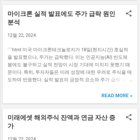
금을 조달하기 위한 방법으로, 투자자들에게 안정적인 수익
위해 다양한 발전소와 운영 노하우를 제공할 것이다. 수소발
마이크론 실적 발표에도 주가 급락 원인
을 제공할 수 있는 기회를 제공한다. 하지만 본래 자본금이 부
전은 기존 화석연료 기반 발전방식과는 달리 탄소 배출이 없
족한 경우에는 종종 자금이 악화될 수 있는 상황에 직면하게
분석
는 청정한 에너지원으로, 한국남동발전은 이를 바탕으로 환
된다. 신한 RE밸런싱 펀드는 해당 문제를 해결하기 위해 만들
경 규제를 준수하고 따라서 지속 가능한 발전을 가능하게 할
12월 22, 2024
어졌다. 이 펀드는 투자자들에게 필요한 자본금을 확보하고,
예정이다. 이외에도 한국남동발전은 효성중공업과 협력하여
프로젝트의 재무적 구조를 견고하게 만들어 주는 역할을 한
수소 생산 및 저장 시스템 구축도 연구할 계획이다. 이러한 협
```html 미국 마이크론테크놀로지가 18일(현지시간) 호실적
다. 또한, 신한 RE밸런싱 펀드는 부동산 PF에 필요한 안정성
력이 이루어질 경우, 한국남동발전은 정부의 친환경 에너지
을 발표했으나, 주가는 급락했다. 이는 인공지능(AI) 반도체
을 제공함으로써, 시장의 신뢰를 구축하고 잠재적 투자자들
목표 달성에 기여하면서도 지속 가능한 사업 모델을 만들어
붐에도 불구하고 실적 전망이 시장 기대에 미치지 못했기 때
을 끌어들이는 데 기여한다. 이런 방식으로 부동산 프로젝트
나갈 ...
문이다. 특히, 투자자들은 미래 성장에 대한 우려로 주식을 매
는 더욱 활성화될 수 있으며, 이러한 투자 환경은 장기적으로
도하며 반응했다. 실적 발표의 긍정적 요소와 주가 급락 마이
경제에 긍정적인 영향을 미칠 것으로 예상된다. 신한 RE밸런
크론은 3분기 실적 발표에서 예상보다 뛰어난 매출 성과를 보
싱 펀드는 특히 신한은행과 S사의 투자 참여로 더욱 주목받
여줬다. 그러나 이러한 긍정적인 요소에도 불구하고 주가는
READ MORE »
고 있다. 두 기관은 강력한 재무적 기반과 전문성을 보유하고
급락하는 모습을 보였다. 주요 원인 중 하나는 투자자들이 마
있으며, 이를 통해 펀드의 신뢰성을 높이고 있다. 이와 같은
이크론의 실적이 분기별로 증가했지만, 연간 성장률이 예상
배경으로 신한 RE밸런싱 펀드는 부동산 PF 시장 내에서 중요
미래에셋 해외주식 잔액과 연금 자산 증
보다 낮아질 것이라는 우려 때문이었다. 실제로 시장의 예상
한 역할을 할 것으로 보인다. 부동산 PF 개선을 위한 전략적
은 마이크론이 과거 몇 년간 이어 온 성장을 지속할 것이라는
가
접근 부동산 PF 개선을 위한 신한 RE밸런싱 펀드의 전략적인
희망이 컸지만, 현재의 경기 침체와 메모리 가격 하락이 변수
접근은 몇 가지 핵심 요소로 요약될 수 있다. 첫째, 펀드는 안
12월 22, 2024
로 작용하고 있다. 이러한 주가 급락 현상은 투자 심리에 큰