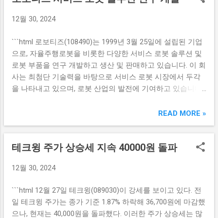
거래 방식을 넘어 다양한 투자자들이 미국 주식 시장에 유입
쳐 큰 변화를 가져올 것입니다. 특히, 미국의 여러 대기업이
되고 있다. 서학개미의 열풍과 그 의미 '서학개미'라는 단어는
12월 30, 2024
양자컴퓨터 기술을 연구하고 개발하기 위해 적극적으로 협력
이제 국내 투자자들 사이에서 하나의 신조어처럼 자리잡았
하고 있습니다. 다양한 산업 분야에서 활용 가능한 이 기술은
다. 이들은 미국 주식을 사는 개미 투자자들을 뜻하는데, 특히
```html 로보티즈(108490)는 1999년 3월 25일에 설립된 기업
보안, 금융, 물류 등 다양한 분야에서 효율성을 극대화할 가능
젊은 세대들이 이러한 투자 방식에 더 많이 참여하고 있다. 그
으로, 자율주행로봇을 비롯한 다양한 서비스 로봇 솔루션 및
성을 지니고 있습니다. 따라서 한국첨단소재와 코위버와 같
러면서 '서학개미'는 단순한 투자뿐만 아니라 새로운 투자 문
로봇 부품을 연구 개발하고 생산 및 판매하고 있습니다. 이 회
은 관련 기업들은 이 기술의 발전에 따라 더욱 주목받게 될 것
화의 상징으로 자리 잡고 있다. ...
사는 최첨단 기술력을 바탕으로 서비스 로봇 시장에서 두각
입니다. 미·중 경쟁이 주가에 미치는 영향 미국과 중국은 양자
을 나타내고 있으며, 로봇 산업의 발전에 기여하고 있습니다.
컴퓨터 기술을 둘러싸고 치열한 경쟁을 벌이고 있습니다. 두
로보티즈는 앞으로도 혁신적인 솔루션으로 고객의 요구를 충
나라는 이 기술을 통해 군사적, 경제적 우위를 점하려고 하고
족시킬 것으로 기대됩니다. 로보티즈의 최신 서비스 로봇 솔
READ MORE »
있으며, 이에 따라 관련 주식 시장에도 큰 영향을 미치고 있습
루션 로보티즈는 다양한 산업 분야에 적용할 수 있는 최신 서
니다. 각국 정부의 지원과 자금 투입이 더해져, 양자컴퓨터 관
비스 로봇 솔루션을 연구 개발하고 있습니다. 이 솔루션은 주
련 기업의 주가는 급등하는 추세를 보이고 있습니다. 특히 한
테크윙 주가 상승세 지속 40000원 돌파
로 자동화된 작업을 지원하며, 고객의 생산성을 높이는 데 초
국에서는 양자컴퓨터 기술과 관련된 기업들이 주목받으며,
점을 맞추고 있습니다. 로보티즈의 서비스 로봇 솔루션은 다
주가가 상한가에 도달하는 경우도 발생하고 있습니다. 이런
12월 30, 2024
음과 같은 특징을 가지고 있습니다: 자율주행 기능: 로보티즈
현상은 투자자들에게 큰 기회를 제공하고 있으며, 많은 이들
는 최신 자율주행 기술을 적용하여, 로봇이 스스로 주행하고
이 양자컴퓨터 분야의 성장 가능성에 주목하고 있습니다. 또
```html 12월 27일 테크윙(089030)이 강세를 보이고 있다. 전
환경을 탐지할 수 있도록 하고 있습니다. 사용자 친화적인 인
한, 미·중 간의 경쟁은 한국 기업들에게도 새로운 도전과 기회
일 테크윙 주가는 종가 기준 1.87% 하락해 36,700원에 마감했
터페이스: 로봇의 사용법이 간단하며, 운영자는 복잡한 기술
를 동시에 제공하고 있습니다. 양자컴퓨터 관련 기업의 비전
으나, 현재는 40,000원을 돌파했다. 이러한 주가 상승세는 많
적 이해 없이도 쉽게 사용할 수 있습니다. 모듈화된 설계: 특