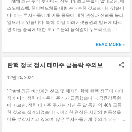
```html 최근 주식 투자에서 상위 1% 초고수들이 알테오젠, 에
를 창출하는 데 기여하고 있습니다. 이런 혁신적인 흐름은 미
험을 얻게 됩니다. 대회는 모든 고객에게 열려 있으며, 교보증
스오에스랩, 한미반도체를 대량 순매수한 것으로 나타났습니
국 경제를 더욱 강화시키고, 국제적인 경쟁력 또한 높여줄 것
권의 다이렉트인덱싱 서비스 가입자라면 누구나 참여할 수
다. 이는 투자자들에게 이들 종목에 대한 관심과 신뢰를 불러
입니다. 특히, 다음 해에는 신기술과 디지털 혁신을 바탕으로
있는 점이 큰 장점입니다. 또한, 대회에서는 우수한 성과를 낸
일으키고 있습니다. 특히, 이날 미래에셋증권의 발표에 따르
한 기업들이 시장에서 주목받을 것으로 예상됩니다. AI, 클라
참가자에게 상품이나 보...
면 이들 종목에 대한 초고수들의 움직임이 두드러졌습니다.
우드 컴퓨팅, 빅데이터 등의 기술이 통합되어 새로운 비즈니
초고수들의 대량 순매수 동향 주식 시장에서 초고수들의 움
스 모델을 형성하면서 변화하는 소비자 수요에 대한 적시 대
직임은 언제나 큰 주목을 받습니다. 초고수들은 보통 시장의
READ MORE »
응이 가능해질 것입니다. 이러한 전망들은 미국 경제가 단순
동향을 굉장히 면밀하게 분석하고, 그에 따라 투자를 결정하
히 회복하는 것을 넘어, 혁신을 통한 고속 성장의 길로 나아가
는 경향이 있습니다. 이러한 초고수들이 대량 순매수한 알테
는 기반이 될 것입니다. 따라서 기업과 정부는 이러한 변화의
탄핵 정국 정치 테마주 급등락 주의보
오젠, 에스오에스랩, 한미반도체는 그만큼 이들 종목에 대한
흐름을 인지하고, 혁신적인 전략을 지속적으로 발전시켜 나
확신이 생겼다는 것을 의미합니다. 그렇다면, 대량 순매수의
가야 할 필요가 있습니다. 완화적 통화정책의 영향 미국의 통
12월 25, 2024
배경은 무엇일까요? 일반적으로 초고수들은 기술적 분석과
화정책은 이제 완화적인 방향으로 나아가고 있으며, 이러한
기본적 분석을 통해 중요한 기업의 미래 성장 가능성을 평가
정책 방향은 경제 성장에 긍정적인 영향을 미칠 것으로 보입
```html 최근 비상계엄 선포 및 해제와 함께 탄핵 정국이 이어
합니다. 이는 단기 투자로부터 장기 투자로 전환하는 신호일
니다. 낮은 금리는 기업들이 자금을 보다 쉽게 조달할 수 있게
짐에 따라 정치 테마주의 주가가 급등했습니다. 금융감독원
수 있습니다. 예를 들어, 알테오젠은 바이오 분야에서 큰 잠재
해주어, 기업의 연구개발과 투자가 증가할 수 있는 환경을 마
에 따르면, 정치 테마주 주가는 지난 두 달 동안 약 40% 급등
력을 가지고 있으며, 에스오에스랩과 한미반도체 역시 기술
련해 줍니다. 이와 함께 소비자 또한 안정된 금리 덕분에 ...
한 것으로 집계되었습니다. 이러한 현상은 시장의 변동성을
발전과 시장 점유율 확대에 따른 긍정적인 전망을 받고 있습
더욱 부각시키고 있으며, 많은 투자자들에게 주의가 요구됩
니다. 또한, 이들 종목은 경제의 변화와 시장 트렌드에 따른
니다. 탄핵 정국과 정치 테마주 급등 탄핵 정국에서 나타나는
대응력이 뛰어나기 때문에 초고수들이 보다 많은 자본을 투