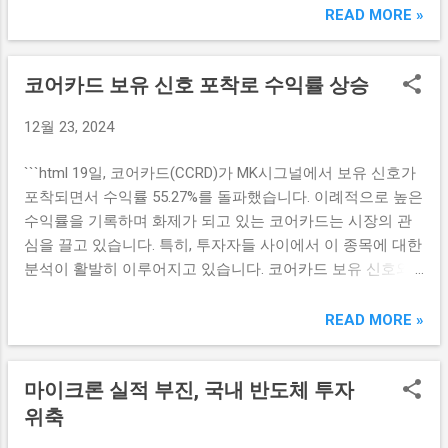
에게 배당을 지급하기 위해 일정한 마감일을 설정하고 있다.
READ MORE »
역시 기업의 혁신을 촉진하는 다양한 프로그램을 운영하였습
특히, 이번 마감일은 오는 26일로 정해져 있어, 이 날 전까지
니다. 이러한 정책들은 기업들이 이익을 증가시키는 데 기여
해당 회사의 주식을 매수해야 배당금을 받을 수 있다. 따라서,
했습니다. 코스피 상승률 저조의 원인 분석 코스피의 상승률
코어카드 보유 신호 포착로 수익률 상승
투자자들은 이 날짜를 유념하여 매매를 진행해야 한다. 또한,
이 24%에 그친 이유는 여러 가지 요인들이 복합적으로 작용
배당을 받기 위해서는 해당 주식의 매수 후 일정 시간이 필요
하고 있습니다. 첫째로, 한국 경제의 상대적 저성장 문제가 있
12월 23, 2024
하다. 주식을 구매한 날의 기준으로 두 영업일이 지나야만 증
습니다. 한국은 글로벌 경기 회복 속에서도 내수 시장의 성장
권 계좌에서 주식이 확인된다. 이는 주식 매수자에게 필수적
한계와 인구 고령화 등의 구조적 문제로 인해 경제 성장이 둔
```html 19일, 코어카드(CCRD)가 MK시그널에서 보유 신호가
인 정보로, 투자 결정을 내릴 때 꼭 고려해야 할 사항이다. 주
화되었습니다. 이는 코스피 상승에 부정적인 영향을 미쳤습
포착되면서 수익률 55.27%를 돌파했습니다. 이례적으로 높은
식 매수 일정에 따라 배당을 기대하는 투자자들은 미리 계획
니다. 둘째로, 국제 정세와 정치적 불안정성도 코스피에 영향
수익률을 기록하며 화제가 되고 있는 코어카드는 시장의 관
을 세워야 할 것이다. 배당 지급 일정 설명 투자자들이 배당금
을 미쳤습니다. 미중 무역전쟁 및 북...
심을 끌고 있습니다. 특히, 투자자들 사이에서 이 종목에 대한
을 받을 수 있는 날짜는 주식 매수 마감일과 밀접한 관계가 있
분석이 활발히 이루어지고 있습니다. 코어카드 보유 신호와
다. 12월 결산 상장법인의 경우, 지난 26일까지 주식을 매수한
수익률 상승 코어카드(CCRD)는 최근 MK시그널에서 보유 신
투자자는 일정한 배당금을 지급받게 된다. 배당 지급은 보통
호가 포착되면서 주목받고 있습니다. 이 신호는 일반적인 투
READ MORE »
결산 후 일정에 따라 이루어지며, 각 회사마다 다소 차이가 있
자 가이드라인에서 벗어나, 특정 조건을 충족시킬 때 생성되
을 수 있다. 배당금은 일반적으로 배당 고시일 이후 1~3주 이
는 메트릭입니다. MK시그널에서의 보유 신호는 특히 시간이
내에 지급되며, 각 회사의 주주총회에서 결정된 사항에 따라
마이크론 실적 부진, 국내 반도체 투자
지남에 따라 지속적으로 긍정적인 수익률을 보여주며, 투자
변동될 수 있다. 따라서, 투자자들은 자신의 투자 회사의 배당
자들에게 매력적인 기회를 제공합니다. 최근 몇 개월 동안 코
위축
지급일정을 파악하는 것이 중요하다. 이를 통해 투자자들은
어카드는 긍정적인 뉴스와 함께 기업의 성장 가능성을 부각
예상 수익을 보다 정확하게 계산할 수 있다. 투자자 유의사항