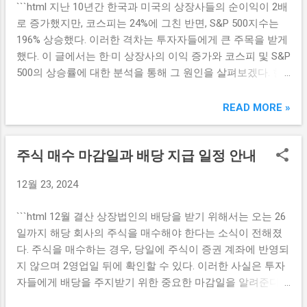
```html 지난 10년간 한국과 미국의 상장사들의 순이익이 2배
은 다양한 글로벌 플랫폼과의 협업을 통해 콘텐츠 수익을 극
상이 되고 있습니다. 지아이이노베이션은 임상 데이터와 연
로 증가했지만, 코스피는 24%에 그친 반면, S&P 500지수는
대화하고 있습니다. 이러한 내용은 앞으로의 성장 가능성을
구 결과들이 긍정적으로 나오면서, 향후의 상승 가능성에 대
196% 상승했다. 이러한 격차는 투자자들에게 큰 주목을 받게
더욱 긍정적으로 평가받게 하고 있습니다. 게다가, 스튜디오
한 기대감을 증대...
했다. 이 글에서는 한·미 상장사의 이익 증가와 코스피 및 S&P
드래곤의 콘텐츠에 대한 수요는 글로벌 시장에서도 급증하고
500의 상승률에 대한 분석을 통해 그 원인을 살펴보겠다. 한·
있으며, 이는 곧 매출 성장으로 이어질 것으로 보입니다. 이러
미 상장사 이익 증가의 배경 한국과 미국의 상장사들의 수익
한 요소들이 결합되어, 스튜디오드래곤의 주가는 더욱 상승
성 증가에는 몇 가지 주요 요인이 존재합니다. 첫째로, 글로벌
READ MORE »
할 것으로 전망되고 있습니다. 내년도 TV 회복 기대감 스튜디
경제 회복이 있습니다. 2010년대 초반, 세계 경제는 금융위기
오드래곤의 내년도 TV 부문 회복도 주목할만한 요소입니다.
로 인해 침체기를 겪었으나, 이후 경기 회복세가 이어지면서
코로나19의 여파로 인해 전세계적으로 방송 및 콘텐츠 제작
주식 매수 마감일과 배당 지급 일정 안내
기업들의 매출과 이익이 빠르게 증가했습니다. 특히, 기술, 헬
이 일시적으로 중단되었으나, 이러한 상황이 점차 완화되고
스케어, 소비재 등 여러 산업이 그 혜택을 입었습니다. 둘째
있습니다. 이에 따라 방송사들과의 협업 프로젝트가 증가할
12월 23, 2024
로, 한국과 미국 모두 기업의 효율성이 향상되었습니다. 혁신
것으로 예상되며, 이는 곧 매출 상승으로 이어질 것입니다. 스
적인 기술의 발전과 함께 기업들은 생산성과 수익성을 높이
튜디오드래곤은 이미 다수의 프로젝트를 확보하고 있으며,
```html 12월 결산 상장법인의 배당을 받기 위해서는 오는 26
는 다양한 방안을 모색하게 되었고, 이는 이익 증가로直결되
이들이 방영됨에 따라 수익성이 개선될 가능성이 높습니다.
일까지 해당 회사의 주식을 매수해야 한다는 소식이 전해졌
었습니다. 예를 들어, 한국의 반도체 산업은 세계적으로 큰 성
특히, 소비자들이 새로운 콘텐츠에 대한 수요를 보이고 있어,
다. 주식을 매수하는 경우, 당일에 주식이 증권 계좌에 반영되
장을 이뤘고, 미국의 IT 기업들도 클라우드 컴퓨팅 및 빅데이
스튜디오드래곤은 이 기회를 잘 활용할 것으로 보입니다. 긍
지 않으며 2영업일 뒤에 확인할 수 있다. 이러한 사실은 투자
터 활용을 통해 상대적인 이익을 늘렸습니다. 셋째로, 각국 정
정적인 시장 반응과 함...
자들에게 배당을 주지받기 위한 중요한 마감일을 알려준다.
부의 정책지원도 큰 역할을 했습니다. 미국은 대규모 세금 감
주식 매수 마감일 안내 12월 결산 상장법인은 모든 투자자들
면과 규제 완화 정책을 통해 기업 환경을 조성했고, 한국 정부