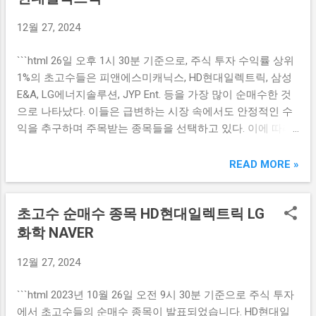
하고 기존의 투자회수 방안을 수정할 필요성을 느끼고 있다.
제약 및 바이오 분야에서 두각을 나타내고 있는 기업으로, 기
12월 27, 2024
현재 SK스퀘어는 다양한 재무적 투자자와의 논의를 통해 자
관투자자들에게 지속적으로 인지도를 높이고 있다. 주로 생
산 가치 극대화를 목표로 하는 방안을 모색 중이다. 이러한 과
명과학 관련 제품을 개발하는 에스오에스랩은 혁신적인 기술
```html 26일 오후 1시 30분 기준으로, 주식 투자 수익률 상위
정에서 SK스퀘어는 11번가의 편리한 사용자 경험을 유지하
력과 효과성을 기반으로 시장 점유율을 확대해 나가고 있다.
1%의 초고수들은 피앤에스미캐닉스, HD현대일렉트릭, 삼성
고, 동시에 마케팅 전략을 재정립하는 것이 중요하다고 보고
그러나 기관의 투자가 주목받는 이유는 단순히 기업의 기술
E&A, LG에너지솔루션, JYP Ent. 등을 가장 많이 순매수한 것
있다. 11번가의 경쟁력을 강화하기 위해 자주 변화하는 소비
력에 한정되지 않는다. 에스오에스랩은 협력사와의 안정적인
으로 나타났다. 이들은 급변하는 시장 속에서도 안정적인 수
자 트렌드에 맞추어 신속하게 적응할 수 있는 체계를 마련해
파트너십을 통해 비즈니스...
익을 추구하며 주목받는 종목들을 선택하고 있다. 이에 따라
야 한다. 결국 SK스퀘어의 Exit 전략 재검토는 11번가의 미래
투자자들은 이들 종목의 경과와 전망에 대한 분석을 통해 향
가치를 극대화하기 위한 필수적인 과정이다. SK스퀘어는 이
후 투자 전략을 세울 필요성이 커지고 있다. 피앤에스미캐닉
READ MORE »
번 기회를 통해 11번가가 시장에서 독립적으로 운영될 수 있
스의 성장 가능성 피앤에스미캐닉스는 최근 주식 시장에서
도록 다양한 지원을 검토하고, 이를 통해 자산 회수 가능성을
주목을 받는 종목 중 하나로, 각종 기계 및 장비의 제작과 판
더욱 높여나갈 계획이다. 2. FI와의 협력 강화 방안 SK스퀘어
초고수 순매수 종목 HD현대일렉트릭 LG
매를 전문으로 하는 기업이다. 이 회사는 지속적인 연구 개발
는 기존 FI(재무적 투자자)와의 협력을 통해 투자회수의 실현
을 통해 제품의 품질을 향상시키고 있으며, 고객의 다양한 요
화학 NAVER
가능성을 높이기 위한 방안을 모색하고 있다. FI와의 파트너
구를 충족시키기 위해 신제품 투입에 집중하고 있다. 그 결과,
십 강화는 11번가의 지속 가능성을 확보하는 데 필수적인 요
12월 27, 2024
피앤에스미캐닉스는 산업 전반에 걸쳐 증가하는 수요를 기반
소다. SK스퀘어는 FI와의 긴밀한 협력을 통해 자산 가치를 극
으로 성장세를 이어가고 있다. 특히, 최근 발표된 실적에서 피
대화하고, 다양한 투자자들의 의사결정을 원활하게 할 수 있
```html 2023년 10월 26일 오전 9시 30분 기준으로 주식 투자
앤에스미캐닉스는 매출 성장을 이끌며 예상보다 높은 이익률
는 전략을 마련해야 한다. 더불어 SK스퀘...
에서 초고수들의 순매수 종목이 발표되었습니다. HD현대일
을 기록했다. 이는 경영진의 효율적인 비용 관리와 제품 구성