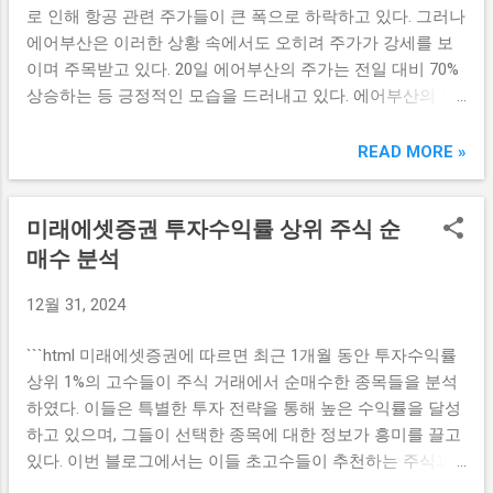
로 인해 항공 관련 주가들이 큰 폭으로 하락하고 있다. 그러나
에어부산은 이러한 상황 속에서도 오히려 주가가 강세를 보
이며 주목받고 있다. 20일 에어부산의 주가는 전일 대비 70%
상승하는 등 긍정적인 모습을 드러내고 있다. 에어부산의 투
자 매력 에어부산은 최근 제주항공 여객기 참사에도 불구하
고 주가가 강세를 보이고 있는데, 이는 여러 투자 매력 요소들
READ MORE »
덕분이다. 특히 에어부산은 안정적인 실적과 함께 꾸준한 수
익을 보여주고 있어 투자자들에게 긍정적인 신호를 보내고
미래에셋증권 투자수익률 상위 주식 순
있다. 다음은 에어부산의 주가 상승 요인들이다. 꾸준한 성장
세: 에어부산은 항공사 중에서도 안정적인 성장 추세를 보여
매수 분석
주고 있어 지속적인 매출 증대가 기대된다. 운영 효율성: 비용
12월 31, 2024
절감과 운영 효율성을 높여 수익성을 극대화하는 전략을 지
속적으로 시행하고 있다. 시장 점유율 확대: 지역 항공사를 포
```html 미래에셋증권에 따르면 최근 1개월 동안 투자수익률
함해 다양한 노선을 운영하며 시장 점유율을 점진적으로 확
상위 1%의 고수들이 주식 거래에서 순매수한 종목들을 분석
대하고 있어 안정적인 수익 기반을 확보하고 있다. 제주항공
하였다. 이들은 특별한 투자 전략을 통해 높은 수익률을 달성
사고 영향 한편, 제주항공 여객기 참사는 항공사 전체에 부정
하고 있으며, 그들이 선택한 종목에 대한 정보가 흥미를 끌고
적인 영향을 미치고 있는 상황이다. 제주항공의 주가는 큰 폭
있다. 이번 블로그에서는 이들 초고수들이 추천하는 주식과
으로 하락하며 투자 심리 위축을 초래하고 있다. 이러한 사고
그 분석 결과를 나누어 보겠다. 최근 거래 동향 분석 미래에셋
가 관광 및 비즈니스 수요에 미치는 영향은 명백하며, 항공산