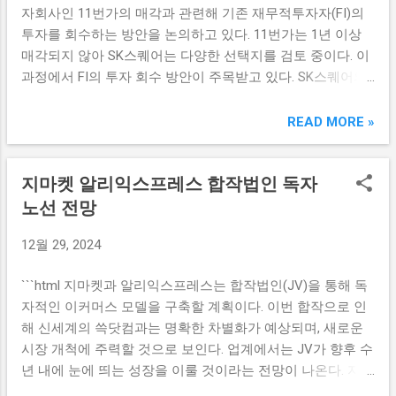
해 있다. 이번 드라마의 개봉 초기부터 연일 이어지는 혹평은
자회사인 11번가의 매각과 관련해 기존 재무적투자자(FI)의
회사의 매출 증가로 이어질 가능성이 큽니다. 또한, 앞으로도
투자자들에게 회의감을 주고 있으며, 그 결과 아티스트유나
투자를 회수하는 방안을 논의하고 있다. 11번가는 1년 이상
연구개발에 대한 투자를 늘려 경쟁력을 강화할 계획이라 소
이티드의 주가는 26.35% 하락하며, 4...
매각되지 않아 SK스퀘어는 다양한 선택지를 검토 중이다. 이
식을 전하고 있습니다. 투자자들은 젠큐릭스의 최근 성과에
과정에서 FI의 투자 회수 방안이 주목받고 있다. SK스퀘어의
주목하고 있으며, 이런 흐름이 지속될 경우 장기적으로 안정
투자 회수 필요성 SK스퀘어는 이커머스 시장의 변화와 11번
적인 성장이 기대될 것입니다. 특히, 영향을 미친 요소들은 글
가의 성과를 비추어 보았을 때, 투자 회수의 필요성을 절감하
READ MORE »
로벌 팬데믹 상황에서 유전자 분석의 필요성이 강조되면서
고 있다. 11번가는 최근 몇 년간 온라인 쇼핑의 성장세에도 불
더욱 부각되고 있습니다. 따라서 젠큐릭스는 앞으로도 투자
구하고, 플랫폼 경쟁 심화와 인수합병 등으로 인해 어려움을
자들에게 매력적인 종목으로 인식될 것입니다. 신성델타테크
지마켓 알리익스프레스 합작법인 독자
겪고 있다. 이러한 상황 속에서 SK스퀘어는 FI의 투자 회수를
특별한 성장 배경 신성델타테크는 이번 주 +20.88%의 주가
통해 재무적 유동성을 확보하고, 다른 유망한 사업에 재투자
노선 전망
상승 폭을 기록하며 기업의 성과가 주목받고 있습니다. 이 회
할 수 있는 기회를 모색하고 있다. 또한, 기존 FI들은 11번가의
사는 전자기기 부품을 전 세계에 공급하는 기업으로, 최근 기
12월 29, 2024
매각이 지연되는 상황에서 투자 실적이 기대이하로 나타나고
술 혁신과 원가 절감 전략을 통해 경쟁력을 높이고 있습니다.
있으며, 더 이상의 자본 순환이 필요하다는 점에서도 SK스퀘
과거 몇 년간 지속적인 성장을 이루어온 신성델타테크는 앞
```html 지마켓과 알리익스프레스는 합작법인(JV)을 통해 독
어와의 협의가 중요하게 작용하고 있다. 이번 논의에서 SK스
으로도 계속해서 긍정적인 전망이 예상됩니다. 신성델타테크
자적인 이커머스 모델을 구축할 계획이다. 이번 합작으로 인
퀘어는 FI들과의 적극적인 대화를 통해 보다 효과적인 투자
의 제품 중 특히 LED 조명 부문이 주효하였습니다. 친환경 트
해 신세계의 쓱닷컴과는 명확한 차별화가 예상되며, 새로운
회수 방안을 마련할 계획이다. 이러한 방안이 실현될 경우,
렌드에 발맞추어 이 제품군의 수요...
시장 개척에 주력할 것으로 보인다. 업계에서는 JV가 향후 수
SK스퀘어는 11번가의 가치를 극대화하여 추후 매각을 추진
년 내에 눈에 띄는 성장을 이룰 것이라는 전망이 나온다. 지마
할 수 있는 새로운 길이 열리게 될 것이다. FI는 SK스퀘어의
켓의 차별화된 전략 지마켓은 알리익스프레스와의 협력을 통
투자 회수 결정에 따라 자본을 확보하고, 향후 신사업 투자 또