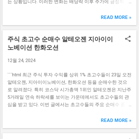
는 상황입니다. 이러한 변화는 배당락 이후 주가에 긍정적인
적으로 방어하기 어려울 것이다. 주주들은 이사회의 구성을
영향을 미치고 있어 주목받고 있습니다. 고배당 종목의 주가
비판하며, 이로 인해 결국 최윤범 대표가 어려운 표 대결에 엮
상승 요인 최근 한국 주식 시장에서는 고배당 종목들의 주가
READ MORE »
일 가능성이 크다. 이사회 결정에 대한 반발은 이미 형성되고
가 현저히 상승하고 있습니다. 이는 밴드 범위 내에서 높은 배
있으며, 이는 임시주주총회에 큰 반향으로 이어질 것으로 예
당 수익률을 원하는 투자자들이 몰렸기 때문입니다. 고배당
상된다. 특히 MBK파트너스와 영풍의 입장에서는 이사 총수
주식 초고수 순매수 알테오젠 지아이이
주식은 상대적으로 안정적인 수익을 제공하기 때문에, 시장
가 줄어드는 것을 통해 불리한 위치에 자신들이 처할 것이라
불확실성이 클수록 관심을 끌게 됩니다. 재무 안정성이 뒷받
노베이션 한화오션
는 점을 명확히 하고 있다. 그들의 우려가 현실화될 가능성은
침된 고배당 종목들은 증시의 변동성 속에서도 보다 안정적
점점 높아지고 있으며, 이 상황이 이어질 경우 비즈니스의 안
12월 24, 2024
인 투자처로 평가받고 있습니다. 또한 투자자들은 배당수익
정성과 지속 가능성에 부정적 영향을 미칠 수 있다. 표 대결의
률이 높고 배당 지급이 꾸준히 이루어지는 기업들을 선호하
동향 임시주주총회를 앞두고 이사회 결정이 주주들 간의 표
```html 최근 주식 투자 수익률 상위 1% 초고수들이 23일 오전
게 됩니다. 이로 인해 고배당 주식의 수요가 증가하게 되고 결
대결에서 어떤 식으로 작용할지를 주목해야 한다. 과거 주주
알테오젠, 지아이이노베이션, 한화오션 등을 순매수한 것으
과적으로 주가가 상승하는 주기를 형성하게 됩니다. 벚꽃 배
총회에서는 이사 자리에 선정된 후보들이 서로 다른 이해관
로 알려졌다. 특히 코스닥 시가총액 1위인 알테오젠은 지난주
당의 영향 분석 여러 기업들이 벚꽃 배당이라는 새로운 트렌
계를 지니고 있었음에도 불구하고, 적절한 협의나 교섭을 통
5거래일 연속 하락세를 보이는 가운데에서도 초고수들의 관
드를 도입하면서 기준일을 변경하였습니다. 이는 주가에 유
해 주주들의 마...
심을 받고 있다. 이번 글에서는 초고수들의 주요 순매수 종목
리한 영향을 주는 동시에 투자자들에게 안정된 수익을 제공
들을 살펴보며 그 배경에 대해 분석해 보고자 한다. 주식 초고
하고자 하는 전략으로 보입니다. 벚꽃 배당의 도입은 특히 고
수 순매수, 알테오젠의 매력 알테오젠은 최근 주식 초고수들
READ MORE »
배당 종목에 대한 수요를 더욱 부각시키며, 그 결과로 해당 종
이 순매수를 단행한 종목으로, 코스닥 시가총액 1위를 기록하
목들의 주가는 더 큰 상승세를 보이고 있습니다. 이러한 배경
고 있습니다. 알테오젠은 바이오기업으로, 지난 몇 년간 혁신
속에서 투자자들은 이른바 벚꽃 배당을 통해 소비자 및 투자