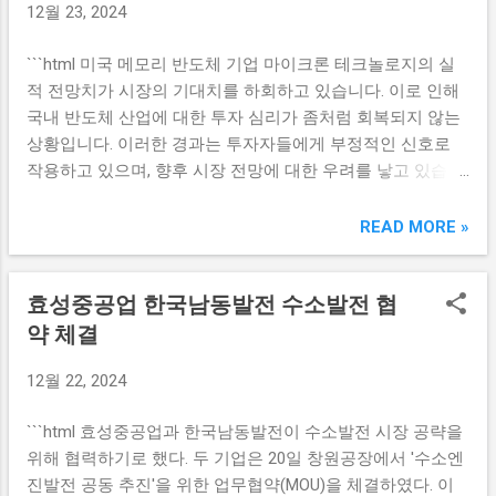
12월 23, 2024
시키며 주가가 상승세를 보였습니다. 이러한 상승의 원인은
투자자들은 배당을 받을 수 있는 마감일과 지급일, 그리고 매
몇 가지로 나눌 수 있습니다. 첫째, 기업의 실적 개선과 강력
수 시점을 명확히 이해해야 한다. 특히, 주식을 매수한 날을
```html 미국 메모리 반도체 기업 마이크론 테크놀로지의 실
한 재무 구조가 효과를 나타내었습니다. 둘째, 코어카드의 제
기준으로 2영업일이 반드시 넘어야 배당을 받을 수 있기 때문
적 전망치가 시장의 기대치를 하회하고 있습니다. 이로 인해
품군이 소비자들 사이에서 좋은 반응을 얻으며 브랜드 가치
에 마감일에 유의해야 한다. 이는 주식 시장의 특성상 주식을
국내 반도체 산업에 대한 투자 심리가 좀처럼 회복되지 않는
가 상승했습니다. 마지막으로, 시장 전반의 모멘텀 또한 코어
매수한 즉시 배당권이...
상황입니다. 이러한 경과는 투자자들에게 부정적인 신호로
카드에 긍정적인 영향을 미쳤습니다. 전문가 분석 및 시장 전
작용하고 있으며, 향후 시장 전망에 대한 우려를 낳고 있습니
망 전문가들은 코어카드의 보유 신호가 단기적인 수익률 상
다. 마이크론 실적 부진 미국 마이크론 테크놀로지의 최근 실
승을 넘어, 장기적인 투자 매력으로 이어질 가능성이 높다고
적 부진은 여러 가지 요인에 의해 촉발되었습니다. 메모리 반
READ MORE »
분석하고 있습니다. 이들은 시장의 다양한 요소가 기업의 실
도체 시장은 과거 몇 년간 강력한 성장을 경험했지만, 현재는
적에 미치는 영향을 고려하고 있으며, 특히 경쟁사 대비 우위
공급 과잉과 가격 하락으로 인해 큰 어려움을 겪고 있습니다.
를 점할 수 있는 요소들을 강조합니다. 코어카드는 지속적인
효성중공업 한국남동발전 수소발전 협
특히 DRAM과 NAND 플래시 메모리의 가격이 지속적으로 하
기술 혁신과 리더십 강화를 통해 성장을 도모할 것으로 예상
락하면서 마이크론의 매출 감소가 더욱 두드러지고 있습니
약 체결
됩니다. 이에 따라 전문가들은 코어카드의 주가 상승에 대한
다. 마이크론은 2023 회계연도 4분기 실적에서 예상치를 크
긍정적인 전망을 발전시키고 있습니다. 투자자들은 이러한
12월 22, 2024
게 하회하며, 시장의 우려를 더욱 키웠습니다. 이에 따라 마이
전문가들의 분석을 참고하여, 보다 전략적인 투자 결정을 내
크론의 주가는 급격히 떨어졌고, 이는 반도체 산업 전반에 부
릴 수 있을 것입니다. 투자자 입장에서의 시사점 투자자들 입
```html 효성중공업과 한국남동발전이 수소발전 시장 공략을
정적인 영향을 미쳤습니다. 많은 투자자들이 이러한 실적을
장에서 코어카드의 보유 신호는 중요한 투자 결정을 내리는
위해 협력하기로 했다. 두 기업은 20일 창원공장에서 '수소엔
바탕으로 반도체 산업의 장기적인 성장 가능성에 대해 의문
데 있어 필수적인 아젠다로 자리 잡고 있습니다. 이러...
진발전 공동 추진'을 위한 업무협약(MOU)을 체결하였다. 이
을 제기하고 있습니다. 마이크론 실적 부진은 국내 반도체 기