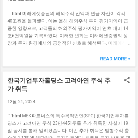
정적인 투자처로 이어지는 신뢰를 구축하는 데 중점을 둔다.
영향을 미치며, 미래의 방향성에 대한 부정적인 전망이 자리
시장에서의 신뢰도는 투자자들에게 의사결정에 큰 영향을 미
```html 미래에셋증권의 해외주식 잔액과 연금 자산이 각각
잡기 시작했다. 마이크론의 저조한 실적 전망은 메모리 반도
치며, 따라서 신한 RE밸런싱 펀드는 철저한 시장 분석과 리스
40조원을 돌파했다. 이는 올해 해외주식 투자 평가이익이 급
체 산업에 대한 구조적 변화 때문이기도 하다. 반도체 시장 전
크 관리에 힘쓸 예정이다. 둘째,...
증한 영향으로, 고객들의 해외주식 평가이익이 연초 대비 14
반의 수요 변화와 경쟁이 심화되는 가운데, AI 반도체 붐에도
조6천억원을 기록하였다. 이러한 변화는 미래에셋증권의 성
불구하고 메모리 제품에 대한 수요는 상대적으로 약세를 보
장과 투자 환경에서의 긍정적인 신호로 해석된다. 미래에셋
였다. 이로 인해 마이크론은 향후 실적에 대한 신뢰가 떨어지
해외주식 잔액 증가 배경 미래에셋증권의 해외주식 잔액이
면서, 주가는 다시 하락세를 겪게 되었다. 경제 전문가들은 이
40조원을 돌파한 것은 여러 요인으로 설명될 수 있습니다. 우
READ MORE »
러한 상황에서 마이크론이 앞으로 어떤 전략을 취할지 주목
선, 글로벌 경제 회복에 따른 주식시장 상승이 고객들의 투자
하라고 언급하고 있다. 시장 기대와의 괴리 마이크론이 발표
심리에 긍정적인 영향을 미쳤습니다. 특히, 팬데믹 이후 등장
한 실적은 단기적으로 긍정적이었으나, 장기적인 전망에 대
한국기업투자홀딩스 고려아연 주식 추
한 다양한 혁신 기업들의 주식은 높은 성장 잠재력으로 많은
한 불확실성이 커졌다. 특히, 현재 메모리 반도체 시장의 공급
투자자들의 관심을 끌었습니다. 또한, 미래에셋증권이 제공
가 취득
과잉 문제와 글로벌 경제의 불황이 맞물리면서, 이로 인해 시
하는 다양한 해외주식 투자 상품들이 고객들에게 매력적으로
장 기대와의 괴리가 생겼다. 여러 분석가들은 향후 실적이 떨
12월 21, 2024
보였기 때문에 잔액이 증가한 것으로 보입니다. ETF, 고배당
어질 가능성이 크다며, 이러한 분석이 투자자들의 매도 심리
주, 성장주 등 다양한 옵션은 각각 다른 투자 성향을 만족시킬
를 자극한 것으로 보고 있다. 시장에서의 지속적인 경쟁과 생
```html MBK파트너스의 특수목적법인(SPC) 한국기업투자홀
수 있어 투자자들이 쉽게 선택할 수 있는 환경을 제공했습니
산비 상승이 마이크론의 실적에 악영향을 미칠 것이란 전망
딩스가 고려아연 주식 23만4451주를 추가 취득한 사실이 19
다. 마지막으로, 해외주식에 대한 투자 인식 변화도 중요한 요
이 우세하다. 이러한 조건 속에서, 마이크론은 투자자들에게
일 공시를 통해 알려졌습니다. 이번 추가 취득은 발행주식 총
인입니다. 많은 투자자들이 단순한 국내 주식 투자 외에도 글
자신들...