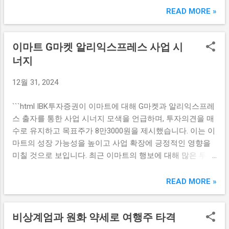
증권의 주식 거래 고객 중에서 최근 1개월 간 투자수익률 상
READ MORE »
업 전반에 불확실성을 증가시키고 있다. 두 가지 주요 요소가
위 1%에 해당하는 초고수들은 특정 종목에 대한 매수세를 집
제주항공에게 어려움을 주고 있다. 소비자 신뢰 감소: 여객기
중적으로 형성하고 있다. 이들의 거래 패턴은 특정 회사의 강
사고로 인해 소비자들의 항공사에 대한 신뢰가 감소하여 예
이마트 G마켓 알리익스프레스 사업 시
력한 실적 발표나 업종 전반에 걸친 긍정적인 전망에 따른 것
약 취소와 같은 부정적인 상황이 발생하고 있다. 재정적 손실:
으로 분석된다. 특히 최근 거래된 종목들은 증가하는 수익성
너지
항공사들이 사고로 인한 재정적 손실을 회복하기 어려운 상
과 더불어 높은 성장 잠재력을 가지고 있는 기업들로 선정되
황에서 타 항공사와 차별화된 전략이 필요하다. 에어부산의
12월 31, 2024
었다. 이러한 추세는 자산 관리에 있어 고수익을 추구하는 투
미래 전망 에어부산은 제주항공 참사 이후에도 주가가 상승
자자들에게 매력적인 요소로 작용하고 있다. 그 결과, 이들 주
하는 긍정적인 모습을 보이고 있어 많은 투자자들의 관심을
```html IBK투자증권이 이마트에 대해 G마켓과 알리익스프레
식은 마치 시간이 지남에 따라 폭발적인 성장 가능성이 커지
끌고 있다. 에어부산의 강세는 앞으로의 시장 전망에도 긍정
스 출자를 통한 사업 시너지 모색을 언급하며, 투자의견을 매
고 있는 것처럼 보인다. 결과적으로, 이러한 주식들은 단기적
적인 시그널을 보내고 있다. 그 이유는 다음과...
수로 유지하고 목표주가 8만3000원을 제시했습니다. 이는 이
인 투자뿐만 아니라 장기적인 투자 전략에서도 유리하게 작
마트의 성장 가능성을 높이고 사업 확장에 긍정적인 영향을
용할 수 있는 가능성을 지니고 있다. 더구나 투자자들은 최근
미칠 것으로 보입니다. 최근 이마트의 행보에 대해 많은 투자
1개월간의 성과를 기반으로 다음 거래에 대한 의사결정을 내
자와 시장의 관심이 쏠리고 있습니다. 이마트의 G마켓과의
리고 있는 모습이다. 이러한 현상은 단순한 일회성이 아닌 지
시너지 효과 이마트는 G마켓과의 협력을 통해 다양한 상품군
READ MORE »
속적인 매수세로 이어질 가능성이 크다. 고수들의 매수종목
을 한 곳에서 쉽게 쇼핑할 수 있는 플랫폼을 구축하고 있습니
특징 미래에셋증권 투자수익률 상위 1%에 해당하는 고수들
다. 이러한 시너지는 고객들에게 더 나은 쇼핑 경험을 제공할
은 특정 주식에 대해 매수한 공통적인 특징이 있다. 이러한 주
비상계엄과 원화 약세로 여행주 타격
뿐만 아니라, 두 회사 모두의 판매 채널을 넓혀줄 것으로 기대
식들은 일반적으로 안정적인 배당 성향과 견조한 실적이 뒷
됩니다. G마켓은 이미 국내 대표적인 쇼핑 플랫폼으로 자리