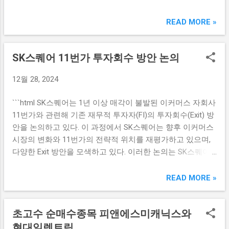
스: 기관의 투자 확대 배경 휴메딕스는 최근 기관투자자들로
되면서, 개인투자자들은 더 이상 단순한 양도세 회피가 아닌
부터 지속적인 관심을 받고 있는 기업이다. 이 회사는 항노화
READ MORE »
종합적인 포트폴리오 관리를 중시하게 됐다. 기술적 분석과
및 피부 재생 제품을 개발하는 전문 기업으로, 빠르게 성장하
차트 분석을 통해 시장의 트렌드에 맞춰 적절한 시점에 매도
고 있는 시장에서 성장 가능성이 높다는 평가를 받고 있다. 특
및 매수를 결정하게 되어, 불필요한 손실을 최소화하고 있다.
SK스퀘어 11번가 투자회수 방안 논의
히, 최근 제품군의 다양화와 기초 연구 결과가 긍정적으로 평
이처럼 전략적인 접근 방식이 개인투자자에게도 영향력을 미
가받으면서 기관들의 투자가 더욱 확대되고 있다. 휴메딕스
치고 있다는 점은 매우 긍정적이다. 셋째, 매물 폭탄을 피하고
12월 28, 2024
의 주요 제품들이 높은 품질과 효과를 입증함에 따라 소비자
자 하는 움직임과 함께, 다양한 금융 상품에 대한 관심이 높아
들 사이에서 긍정적인 입소문이 퍼지고 있다. 이로 인해 매출
지고 있다. 다양한 투자 옵션들, 특히 상장지수펀드(ETF)와 같
```html SK스퀘어는 1년 이상 매각이 불발된 이커머스 자회사
상승 가능성이 매우 높아지고 있으며, 기관투자자들도 이러
은 대체 투자를 통해 위험을 분산시키려는 노력이 보인다. 이
11번가와 관련해 기존 재무적 투자자(FI)의 투자회수(Exit) 방
한 성공적인 시장 반응을 미리 선반영하고 있다는 분석이 나
는 개인투자자들이 양도소득세를 막기 위해 매물을 급하게
안을 논의하고 있다. 이 과정에서 SK스퀘어는 향후 이커머스
온다. 이를 기반으로 기관들은 휴메딕스의 주가 상승을 기대
처분하는 것이 아니라, 보다 나은 투자 환경을 조성하기 위한
시장의 변화와 11번가의 전략적 위치를 재평가하고 있으며,
하며 보유 비중을 확대하고 있는 것으로 보인다. 또한, 휴메딕
발걸음을 내딛고 있다는 신호라고 할 수 있다. ...
다양한 Exit 방안을 모색하고 있다. 이러한 논의는 SK스퀘어
스는 기업 대응 전략과 마케팅에서 더욱 공격적인 흐름을 보
의 포트폴리오 관리와 자산 최적화 전략의 일환으로 진행되
이고 있다. 연관 산업과의 협력을 통해 시너지를 극대화하며
고 있다. 1. SK스퀘어의 Exit 전략 재검토 SK스퀘어는 11번가
READ MORE »
안정적인 실적을 이어갈 가능성이 커지고 있다는 점에서도
의 매각 실패를 계기로 새로운 Exit 전략을 재검토하고 있다.
기관의 추가 투자가 이뤄질 수 있음이 기대된다. 요약하면, 기
11번가는 온라인 쇼핑 시장에서 중요한 역할을 하고 있지만,
관투자자들은 휴메딕스의 성장 가능성과 재무적 안정성을 바
초고수 순매수종목 피앤에스미캐닉스와
최근 이커머스 시장의 변화에 따라 지속적인 성장을 보장하
탕으로 공격적인 투자 전략을 펼치고 있는 중이다. 에스오에
기 어려운 상황이다. SK스퀘어는 이러한 시장 트렌드를 분석
현대일렉트릭
스랩: 지속적인 기관 투자자들의 관심 에스오에스랩은 최근