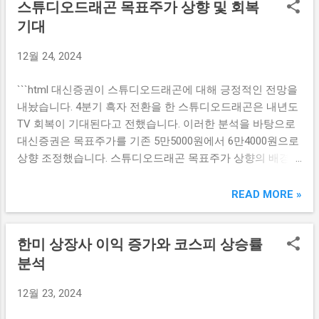
스튜디오드래곤 목표주가 상향 및 회복
적인 신약 개발에 주력해왔습니다. 특히, 자가면역 질환 및 항
자의 기대감을 높이고 있습니다. 이는 기업에 대한 신뢰도를
암제 분야에서의 성과가 업계의 주목을 받고 있습니다. 알테
기대
증가시킬 뿐만 아니라, 배당금을 지급받기 전에 주가가 상승
오젠의 여러 신약 후보물질들은 임상시험을 통해 긍정적인
하는 기회를 제공하기 때문입니다. 벚꽃 배당은 기본적으로
12월 24, 2024
결과를 보여주었으며, 이로 인해 투자자들 사이에서 주요 관
배당주에 대한 긍정적인 투자 심리를 자극하며, 이는 궁극적
심 주식으로 떠오르고 있습니다. 최근의 주가 하락세에도 불
으로 주식 거래 활성화로 이어질 수 있습니다. 배당락의 경제
```html 대신증권이 스튜디오드래곤에 대해 긍정적인 전망을
구하고 초고수들은 알테오젠을 매수하는 전략을 취하고 있습
적 영향 배당락은 종종 주가에 부정적인 영향을 미치곤 합니
내놨습니다. 4분기 흑자 전환을 한 스튜디오드래곤은 내년도
니다. 이들은 알테오젠을 장기적인 투자 대상으로 삼고 있으
다. 하지만 최근 상황에서는 배당락 이후 주가가 나타내는 추
TV 회복이 기대된다고 전했습니다. 이러한 분석을 바탕으로
며, 향후 성장 가능성을 높게 평가하고 있습니다. 알테오젠의
세가...
대신증권은 목표주가를 기존 5만5000원에서 6만4000원으로
지속적인 연구개발 투자와 시장의 요구에 대한 적절한 대응
상향 조정했습니다. 스튜디오드래곤 목표주가 상향의 배경
은 앞으로 더욱 큰 성과를 가져올 가능성이 있습니다. 지아이
대신증권은 최근 스튜디오드래곤의 목표주가를 5만5000원
이노베이션, 향후 성장성 기대 이어지는 주식 초고수들의 관
에서 6만4000원으로 상향 조정하였습니다. 이러한 목표주가
READ MORE »
심을 모으고 있는 종목 중 하나는 지아이이노베이션입니다.
조정은 4분기 흑자 전환을 기반으로 하고 있으며, 향후 성장
이 기업은 면역 항암제 개발에 집중하고 있으며, 최근 연구개
가능성을 반영한 것입니다. 스튜디오드래곤은 콘텐츠 제작
발 성과에 힘입어 시장에서의 입지를 확장하고 있습니다. 지
한미 상장사 이익 증가와 코스피 상승률
및 드라마와 영화와 관련된 다양한 프로젝트를 진행하며, 그
아이이노베이션은 기술력과 탄탄한 파트너십을 바탕으로 성
결과 긍정적인 재무 성과를 내고 있습니다. 특히, 스튜디오드
분석
장 가능성을 높이고 있습니다. 특히, 지아이이노베이션은 최
래곤은 전 세계적으로 인기를 끌고 있는 한국 드라마 시장의
근 몇 가지 큰 계약을 체결했고, 이를 통해 안정적인 수익 구
12월 23, 2024
선두주자로 자리 잡고 있으며, 이는 매우 중요한 요소로 작용
조를 확보하게 되었습니다. 이러한 요소들은 초고수들에게
하고 있습니다. 대신증권의 분석에 따르면, 스튜디오드래곤
긍정적인 투자 지표로 작용하고 있으며, 이로 인해 순매수 대