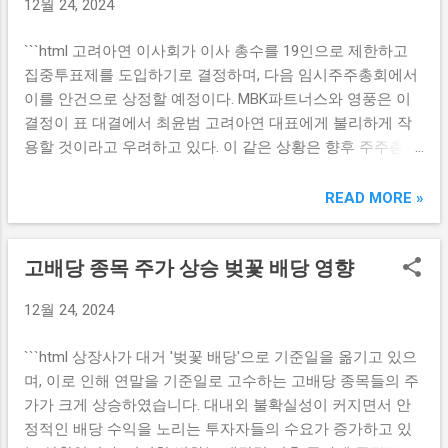
12월 24, 2024
는 투자 대상을 신중하게 선택하고 있습니다. SK스페셜티는
투자자들이 예측하기 힘든 상황이 빈번히 발생합니다. 주식
그들의 투자 기준에 맞는 성장 가능성이 높은 기업으로 여겨
시장에서 정치 테마주가 급락하는 원인은 다양합니다. 특정
```html 고려아연 이사회가 이사 총수를 19인으로 제한하고
지며, 따라서 이 기업의 인수는 단순한 재무적 투자를 넘어 전
정치적 사건이나 결정이 예측과 다르게 진행될 경우, 이에 대
집중투표제를 도입하기로 결정하며, 다음 임시주주총회에서
략적 방향성을 제시합니다. 이와 같은 대규모 인수합병(M&A)
한 실망감이 주가 하락으로 이어질 수 있습니다. 이러한 시장
이를 안건으로 상정할 예정이다. MBK파트너스와 영풍은 이
은 한앤컴퍼니가 시장에서 더욱 강력한 입지를 다지는 데 중
의 급락은 단기적인 투자에 부정적인 영향을 미치기 때문에,
결정이 표 대결에서 최윤범 고려아연 대표에게 불리하게 작
요한 역할을 할 것입니다. 앞으로의 사업 확대와 글로벌 시장
...
용할 것이라고 우려하고 있다. 이 같은 상황은 향후 주주총회
진출을 위해 이번 인수의 효과는 곧바로 나타날 것으로 예상
에서의 표 대결에 큰 영향을 미칠 것으로 예상된다. 이사회 결
됩니다. SK스페셜티 시장에서의 성장 기대 한앤컴퍼니의 SK
정의 영향 고려아연 이사회의 결정은 앞으로 다가오는 임시
READ MORE »
스페셜티에 대한 인수는 이 회사의 시장 경쟁력을 크게 향상
주주총회에서의 표 대결에 중대한 영향을 미칠 것으로 보인
시킬 것으로 보입니다. SK스페셜티는 고기능성 화학 소재를
다. 이사 총수를 19인으로 제한하는 것은 이사회 구성의 변화
전문으로 하는 기업으로, 전 세계적으로 점점 더 중요해지는
고배당 종목 주가 상승 벚꽃 배당 영향
를 가져오며, 이를 통해 특정 주주들의 의사결정에 대한 영향
소재 산업에서의 위치를 확보하고 있습니다. 특히, 전기차 및
력이 줄어들 수 있다. 특히, MBK파트너스와 영풍이 주장하는
다양한 친환경 기술 발전에 따라 관련 소재에 대한 수요는 급
12월 24, 2024
바와 같이, 이러한 변화는 최윤범 고려아연 대표에게 불리하
증하고 있습니다. 이러한 환경 속에서 한앤컴퍼니의 인수로
게 작용할 가능성이 높아 보인다. 이사회의 집중투표제 도입
인해 SK스페셜티는 더욱 공격적인 시장 접근이 가능할 것입
```html 상장사가 대거 '벚꽃 배당'으로 기준일을 옮기고 있으
역시 주목할 만한 요소다. 집중투표제는 주주들이 특정 후보
니다. 한앤컴퍼니는 SK스페셜티의 기술력과 시장 접근성을
며, 이로 인해 연말을 기준일로 고수하는 고배당 종목들의 주
에게 더 많은 투표를 할 수 있도록 하는 제도로, 조합원들의
활용해 새로운 사업 모델과 차별화된 제품 개발에 집중할 것
가가 크게 상승하였습니다. 대내외 불확실성이 커지면서 안
지지를 한곳에 집중할 수 있게 만든다. 이 때문에 과거에 비해
으로 보입니다. 이를 통해 전방 산업과의 협력 또한 강화되고,
정적인 배당 수익을 노리는 투자자들의 수요가 증가하고 있
상대적으로 불리한 상황에 놓일 경우 주주들의 반발을 효과
경쟁사의 추격을...