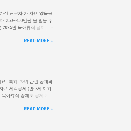
 가진 근로자 가 자녀 양육을
250~450만원 을 받을 수
2025년 육아휴직 급여 변
025년 육아휴직 급여는 얼
READ MORE »
 다음과 같이 조정됩니다.
택 을 받을 수 있어요. 소득
 자녀 1인당 최대 15만 원
공제 확인하기 2025년 육
 합니다. 고용보험 홈페이지
급여 지급 신청서 등) 매월
. 특히, 자녀 관련 공제와
중 알바 가능할까? (Q&A)
녀 세액공제 (만 7세 이하
직 기간 동안 소득이 발생하면
는 육아휴직 중에도 공제 가
신청이 가능한가요? ✔ 네!
제액 증가 첫째, 둘째: 1인
READ MORE »
, 2세 자녀를 두고 있다면?
에도 건강보험료를 납부했다면,
 반영 됨 육아휴직 기간 동
가능 [ 예시] A씨가 1년간