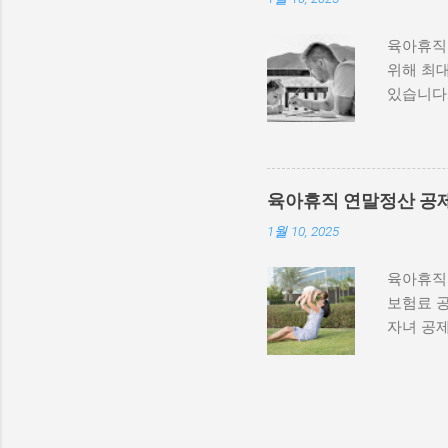
육아휴직급
위해 최대
있습니다.
화와 신청
마나 오를
2025년
세 감면:
육아휴직 연말정산 공제
공제 보험
1월 10, 2025
아휴직 
에서 온라
육아휴직을
급여 지급
보험료 공
❓ Q. 
자녀 공제
급여 지급
능 부부가
육아휴직 
당 15만
➡ 총 3
납부한 금
안 회사에