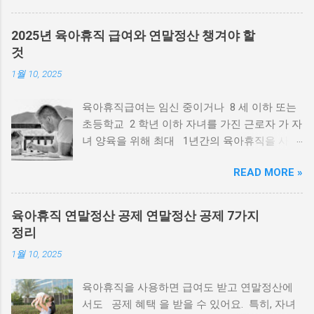
3. 18.(화) 서류제출 : 2025. 2. 4.(화) ~ 2025. 3.
25.(화) 가구원 동의 : 2025. 2. 4.(화) ~ 2025. 3.
2025년 육아휴직 급여와 연말정산 챙겨야 할
25.(화) * ’25. 2. 21.(금) 18시 이후 서류완료 및
것
가구원정보제공 동의 가 이뤄질 경우 최신화 신
1월 10, 2025
청 기간이 부족 또는 최신화 신청 불가 장학금
신청 하러가기 국가장학금 구간별 소득 기준 *
육아휴직급여는 임신 중이거나 8 세 이하 또는
소득 기준은 매년 변동 될 수 있으며 한국장학
초등학교 2 학년 이하 자녀를 가진 근로자 가 자
재단 공식 홈페이지 에서 확인 가능. 국가장학금
녀 양육을 위해 최대 1년간의 육아휴직을 사용
구간별 지원 금액 지원구간 학기별 연간 금액
한 경우 해당 기간 지급되는 급여로 월 최대
1구간 285만원 570만원 2구간 285만
READ MORE »
250~450만원 을 받을 수 있습니다. 그리고, 육
원 570만원 3구간 285만원 570만원 4
아휴직 연말정산 공제도 받을 수 있는데요. 이번
구간 210만원 420만원 5구간 210만원...
포스팅은 2025년 육아휴직 급여 변화와 신청 방
육아휴직 연말정산 공제 연말정산 공제 7가지
법, 연말정산 꿀팁 까지 정리해 보겠습니다. 육
정리
아휴직급여 신청 2025년 육아휴직 급여는 얼
1월 10, 2025
마나 오를까? 2025년부터 육아급여 인상 으로
인해 지급 비율과 상·하한액이 다음과 같이 조정
육아휴직을 사용하면 급여도 받고 연말정산에
됩니다. 2025년 육아휴직 연말정산 시 꼭 챙길
서도 공제 혜택 을 받을 수 있어요. 특히, 자녀
것! 육아휴직 기간에도 연말정산 공제 혜택 을