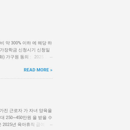
약 300% 이하 에 해당 하
국가장학금 신청시기 신청일
25.(화) 가구원 동의 : 2025. 2.
구원정보제공 동의 가 이뤄질 경우 최
READ MORE »
금 구간별 소득 기준 * 소
능. 국가장학금 구간별 지원
85만원 570만원 3구간
 가진 근로자 가 자녀 양육을
250~450만원 을 받을 수
2025년 육아휴직 급여 변