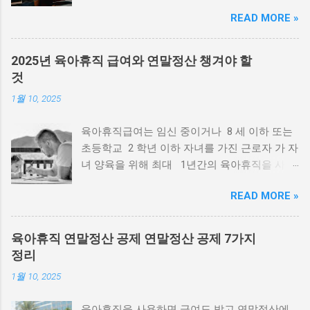
을 수 있습니다. 장학금 신청 하러가기 국가장학
READ MORE »
금 신청시기 신청일자 : 2025. 2. 4.(화) ~ 2025.
3. 18.(화) 서류제출 : 2025. 2. 4.(화) ~ 2025. 3.
25.(화) 가구원 동의 : 2025. 2. 4.(화) ~ 2025. 3.
2025년 육아휴직 급여와 연말정산 챙겨야 할
25.(화) * ’25. 2. 21.(금) 18시 이후 서류완료 및
것
가구원정보제공 동의 가 이뤄질 경우 최신화 신
1월 10, 2025
청 기간이 부족 또는 최신화 신청 불가 장학금
신청 하러가기 국가장학금 구간별 소득 기준 *
육아휴직급여는 임신 중이거나 8 세 이하 또는
소득 기준은 매년 변동 될 수 있으며 한국장학
초등학교 2 학년 이하 자녀를 가진 근로자 가 자
재단 공식 홈페이지 에서 확인 가능. 국가장학금
녀 양육을 위해 최대 1년간의 육아휴직을 사용
구간별 지원 금액 지원구간 학기별 연간 금액
한 경우 해당 기간 지급되는 급여로 월 최대
1구간 285만원 570만원 2구간 285만
READ MORE »
250~450만원 을 받을 수 있습니다. 그리고, 육
원 570만원 3구간 285만원 570만원 4
아휴직 연말정산 공제도 받을 수 있는데요. 이번
구간 210만원 420만원 5구간 210만원...
포스팅은 2025년 육아휴직 급여 변화와 신청 방
육아휴직 연말정산 공제 연말정산 공제 7가지
법, 연말정산 꿀팁 까지 정리해 보겠습니다. 육
정리
아휴직급여 신청 2025년 육아휴직 급여는 얼
1월 10, 2025
마나 오를까? 2025년부터 육아급여 인상 으로
인해 지급 비율과 상·하한액이 다음과 같이 조정
육아휴직을 사용하면 급여도 받고 연말정산에